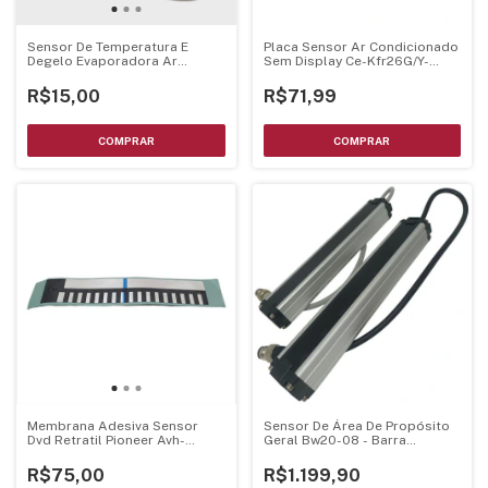
Sensor De Temperatura E
Placa Sensor Ar Condicionado
Degelo Evaporadora Ar
Sem Display Ce-Kfr26G/Y-
Condicionado 5K C/Rabicho
M10.D.01.Xp2-1
90Cm
R$15,00
R$71,99
Sensor De Área De Propósito
Membrana Adesiva Sensor
Geral Bw20-08 - Barra
Dvd Retratil Pioneer Avh-
Infravermelho Com 8 Eixos - 7
P5080Dvd Avh-P5050Dvd Avh-
Metros
P5000Dvd
R$1.199,90
R$75,00