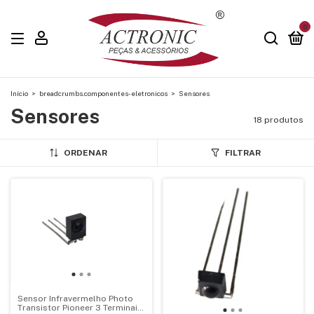
0
Início
>
breadcrumbs.componentes-eletronicos
>
Sensores
Sensores
18 produtos
ORDENAR
FILTRAR
Sensor Infravermelho Photo
Transistor Pioneer 3 Terminais