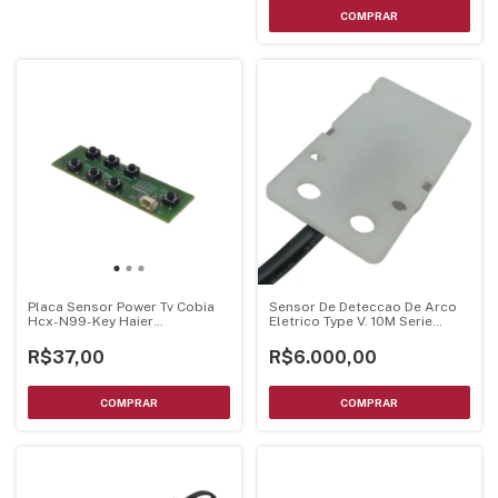
Placa Sensor Power Tv Cobia
Sensor De Deteccao De Arco
Hcx-N99-Key Haier
Eletrico Type V. 10M Serie
Ctv50Uhdsm
A0220 - A0220.0010 - 1-800-
832-3873
R$37,00
R$6.000,00