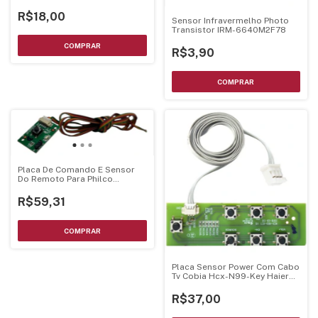
- GP1UX31RK
R$18,00
Sensor Infravermelho Photo
Transistor IRM-6640M2F78
R$3,90
Placa De Comando E Sensor
Do Remoto Para Philco
Ph50A17
R$59,31
Placa Sensor Power Com Cabo
Tv Cobia Hcx-N99-Key Haier
Ctv50Uhdsm
R$37,00