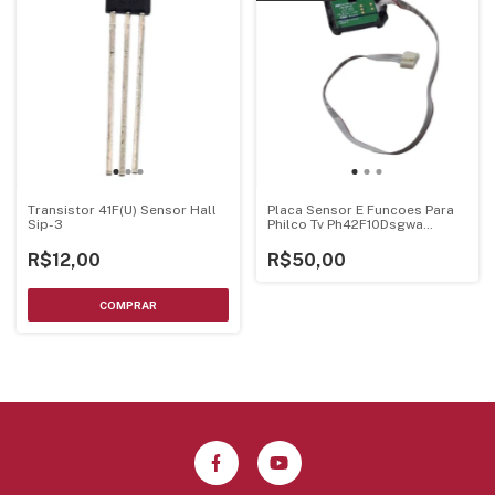
Transistor 41F(U) Sensor Hall
Placa Sensor E Funcoes Para
Sip-3
Philco Tv Ph42F10Dsgwa
E479849
R$12,00
R$50,00