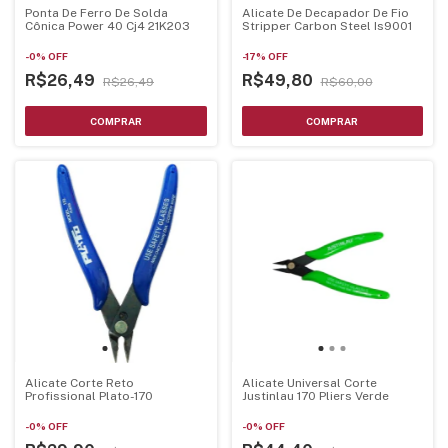
Ponta De Ferro De Solda
Alicate De Decapador De Fio
Cônica Power 40 Cj4 21K203
Stripper Carbon Steel Is9001
-
0
%
OFF
-
17
%
OFF
R$26,49
R$49,80
R$26,49
R$60,00
Alicate Corte Reto
Alicate Universal Corte
Profissional Plato-170
Justinlau 170 Pliers Verde
-
0
%
OFF
-
0
%
OFF