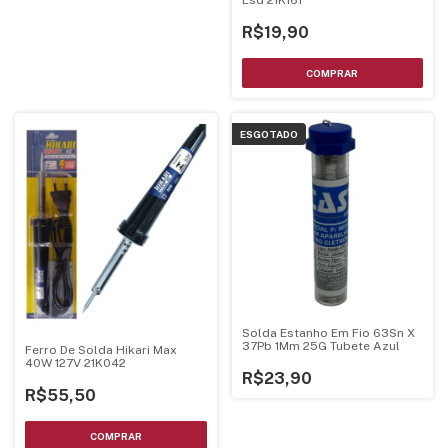
Esd 21K161
R$19,90
ESGOTADO
Solda Estanho Em Fio 63Sn X
37Pb 1Mm 25G Tubete Azul
Ferro De Solda Hikari Max
40W 127V 21K042
R$23,90
R$55,50