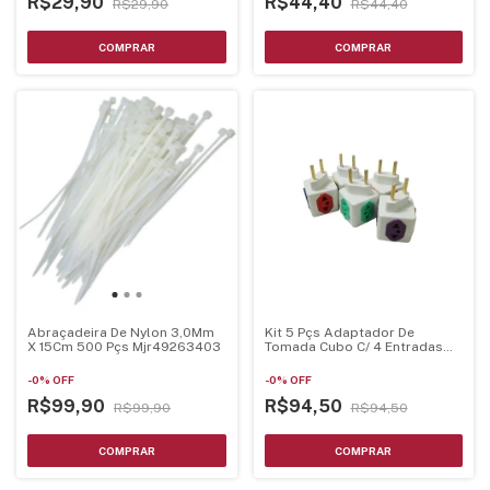
R$29,90
R$44,40
R$29,90
R$44,40
Abraçadeira De Nylon 3,0Mm
Kit 5 Pçs Adaptador De
X 15Cm 500 Pçs Mjr49263403
Tomada Cubo C/ 4 Entradas
Bivolt
-
0
%
OFF
-
0
%
OFF
R$99,90
R$94,50
R$99,90
R$94,50