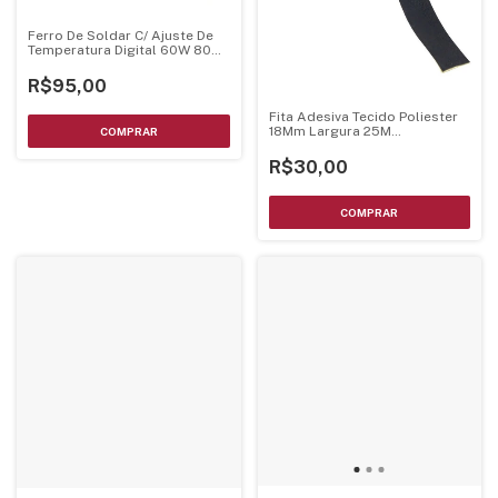
Ferro De Soldar C/ Ajuste De
Temperatura Digital 60W 80W
- Bivolts
R$95,00
Fita Adesiva Tecido Poliester
18Mm Largura 25M
Comprimento - Uso Em
Eletronica
R$30,00