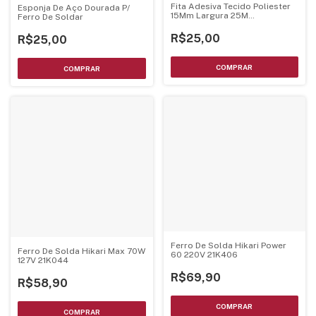
Fita Adesiva Tecido Poliester
Esponja De Aço Dourada P/
15Mm Largura 25M
Ferro De Soldar
Comprimento - Uso Em
Eletronica
R$25,00
R$25,00
Ferro De Solda Hikari Power
Ferro De Solda Hikari Max 70W
60 220V 21K406
127V 21K044
R$69,90
R$58,90