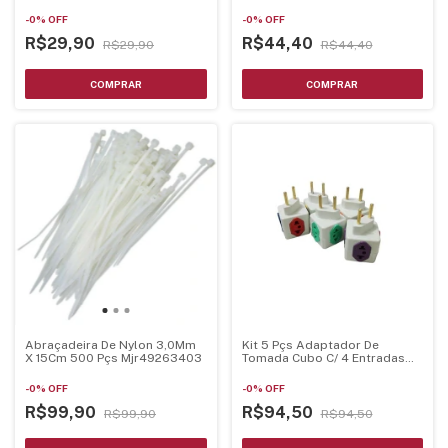
-
0
%
OFF
-
0
%
OFF
R$29,90
R$44,40
R$29,90
R$44,40
Abraçadeira De Nylon 3,0Mm
Kit 5 Pçs Adaptador De
X 15Cm 500 Pçs Mjr49263403
Tomada Cubo C/ 4 Entradas
Bivolt
-
0
%
OFF
-
0
%
OFF
R$99,90
R$94,50
R$99,90
R$94,50