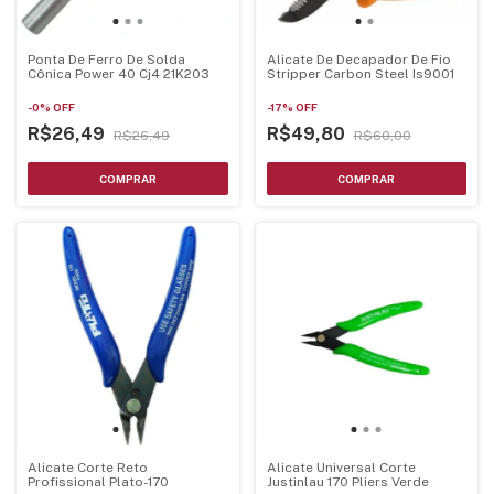
Ponta De Ferro De Solda
Alicate De Decapador De Fio
Cônica Power 40 Cj4 21K203
Stripper Carbon Steel Is9001
-
0
%
OFF
-
17
%
OFF
R$26,49
R$49,80
R$26,49
R$60,00
Alicate Corte Reto
Alicate Universal Corte
Profissional Plato-170
Justinlau 170 Pliers Verde