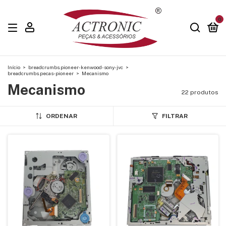
0
Início
>
breadcrumbs.pioneer-kenwood-sony-jvc
>
breadcrumbs.pecas-pioneer
>
Mecanismo
Mecanismo
22 produtos
ORDENAR
FILTRAR