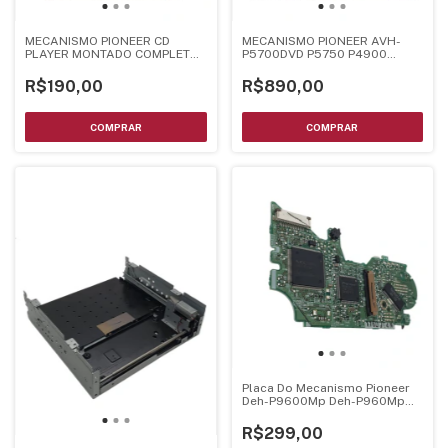
MECANISMO PIONEER CD
MECANISMO PIONEER AVH-
PLAYER MONTADO COMPLETO
P5700DVD P5750 P4900
- CXK5783
P4950 P4980 MONTADO
COMPLETO C/ UNIDADE OPTICA
R$190,00
R$890,00
-CXK6421
Placa Do Mecanismo Pioneer
Deh-P9600Mp Deh-P960Mp
Deh-P9650Mp Deh-P7680Mp -
Cnp8330
R$299,00