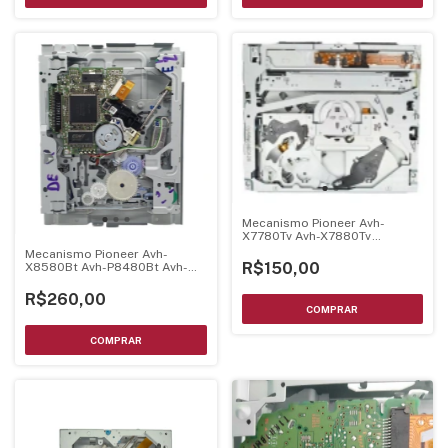
Mecanismo Pioneer Avh-
X7780Tv Avh-X7880Tv
Montado C/ Unidade Optica
Mecanismo Pioneer Avh-
R$150,00
X8580Bt Avh-P8480Bt Avh-
278Bt- Montado Completo C/
Tampa Superior Cxk8004
R$260,00