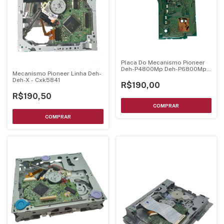
Placa Do Mecanismo Pioneer
Deh-P4800Mp Deh-P6800Mp
Mecanismo Pioneer Linha Deh-
Deh-P680Mp
Deh-X - Cxk5841
Cwx3380=Cwx3176=Cwx3410 -
R$190,00
Cnp8771
R$190,50