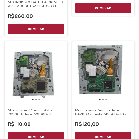
MECANISMO DA TELA PIONEER
AVH-4880BT AVH-4850BT
R$260,00
Mecanismo Pioneer Avh-
Mecanismo Pioneer Avh-
P3280Bt Avh-P2300Dvd
P4280Dvd Avh-P4250Dvd Avh-
Montado C/ Unidade Optica
P4200Dvd Avh-P4380Dvd
Montado C/ Unidade Optica
R$110,00
R$120,00