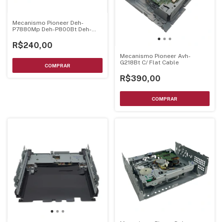
Mecanismo Pioneer Deh-
P7880Mp Deh-P800Bt Deh-
P3850 Deh-P9880Bt Montado
C/ Unidade Optica
R$240,00
Mecanismo Pioneer Avh-
G218Bt C/ Flat Cable
R$390,00