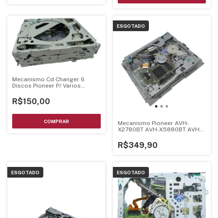
ESGOTADO
Mecanismo Cd Changer 6
Discos Pioneer P/ Varios
Carros - Retirar Peça
R$150,00
Mecanismo Pioneer AVH-
X2780BT AVH-X5880BT AVH-
X2880BT AVH-X5780TV
Montado com Unidade Óptica
R$349,90
ESGOTADO
ESGOTADO