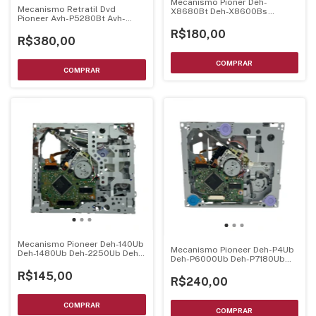
Mecanismo Pioner Deh-
Mecanismo Retratil Dvd
X8680Bt Deh-X8600Bs
Pioneer Avh-P5280Bt Avh-
Montado Completo C/ Unidade
P6380 P5380 Avh-5480Dvd
Optica
R$180,00
Avh-P5200Dvd- Montado -
R$380,00
Cxc9160
Mecanismo Pioneer Deh-140Ub
Mecanismo Pioneer Deh-P4Ub
Deh-1480Ub Deh-2250Ub Deh-
Deh-P6000Ub Deh-P7180Ub
2280Ub Montado C/ Unidade
Deh-P4080Ub
Optica
R$145,00
R$240,00