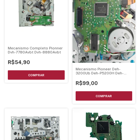
Mecanismo Completo Pionner
Dvh-7780Avbt Dvh-8880Avbt
R$54,90
Mecanismo Pioneer Deh-
3200Ub Deh-P5200H Deh-
P6200Bt Deh-P6250Bt
Montado C/ Unidade Optica
R$99,00