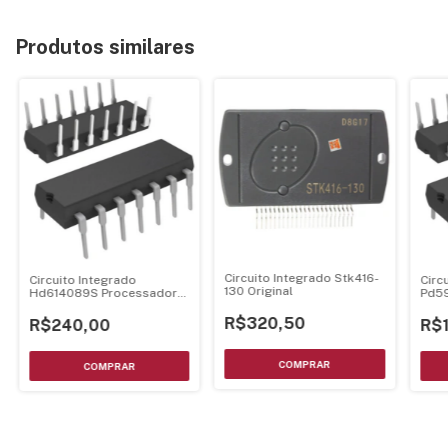
Produtos similares
Circuito Integrado Stk416-
Circuito Integrado
Circ
130 Original
Hd614089S Processador
Pd59
Dip-64
R$320,50
R$240,00
R$