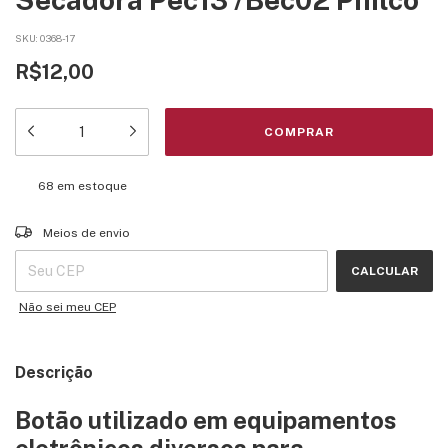
SKU:
0368-17
R$12,00
68
em estoque
Entregas para o CEP:
ALTERAR CEP
Meios de envio
CALCULAR
Não sei meu CEP
Descrição
Botão utilizado em equipamentos
eletrônicos diversos para