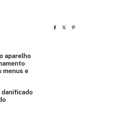
o aparelho
onamento
os menus e
 danificado
do