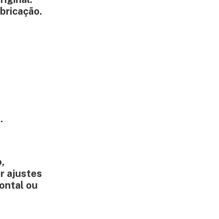
bricação.
.
,
r ajustes
rontal ou