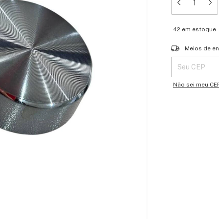
42
em estoque
Entregas para o 
Meios de en
Não sei meu CE