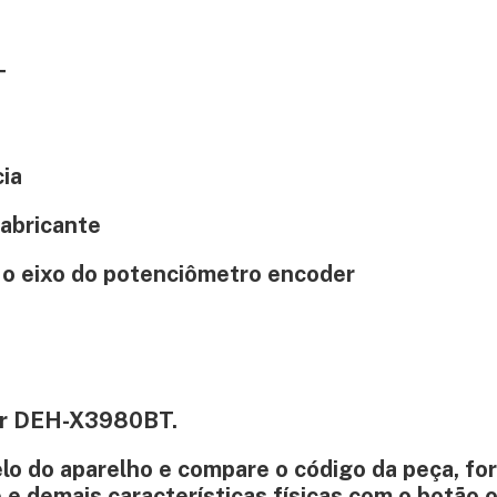
T
cia
fabricante
 o eixo do potenciômetro encoder
er DEH-X3980BT.
lo do aparelho e compare o código da peça, fo
e demais características físicas com o botão or