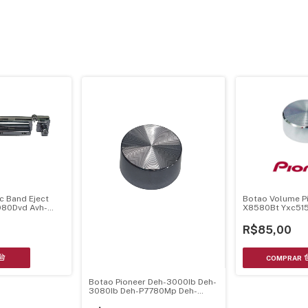
c Band Eject
Botao Volume P
980Dvd Avh-
X8580Bt Yxc51
P5900Dvd -
R$85,00
Botao Pioneer Deh-3000Ib Deh-
3080Ib Deh-P7780Mp Deh-
P7750Mp Deh-P7700Mp Deh-