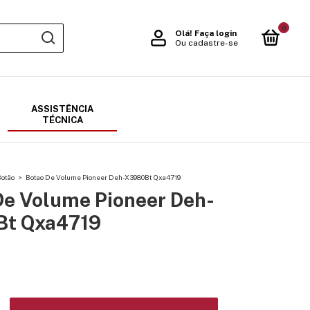
0
Olá!
Faça login
Ou cadastre-se
ASSISTÊNCIA
TÉCNICA
Botão
>
Botao De Volume Pioneer Deh-X3980Bt Qxa4719
De Volume Pioneer Deh-
t Qxa4719