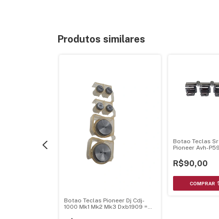
Produtos similares
Botao Teclas Sr
Pioneer Avh-P5
P5950Dvd Avh-
Cromado
R$90,00
e Pioneer Dvh-
80Avbt Dvh-
8680Avbt
Botao Teclas Pioneer Dj Cdj-
1000 Mk1 Mk2 Mk3 Dxb1909 =
Dxb1762 = Dxb2067