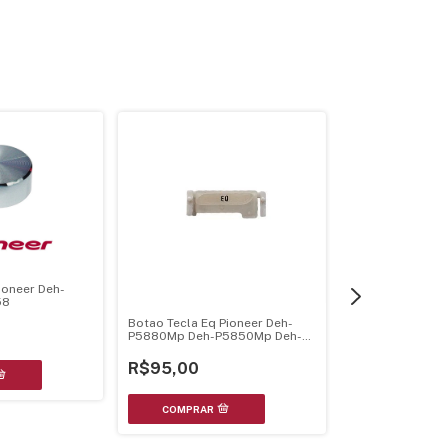
Botao De Volume
ioneer Deh-
P1Y Deh-P80Mp 
58
Cxc3581
Botao Tecla Eq Pioneer Deh-
R$134,90
P5880Mp Deh-P5850Mp Deh-
P5800Mp
R$95,00