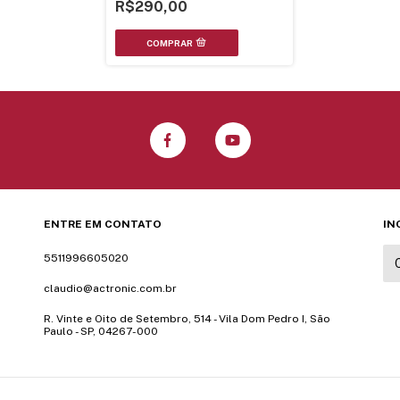
P6800Mp Deh-P7880
R$290,00
Yxa5298=Xxa7337 = Xxa7381
ENTRE EM CONTATO
IN
5511996605020
claudio@actronic.com.br
R. Vinte e Oito de Setembro, 514 - Vila Dom Pedro I, São
Paulo - SP, 04267-000