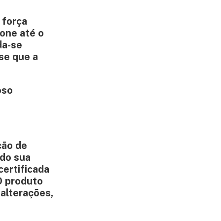
 força
ione até o
da-se
se que a
oso
ção de
ndo sua
certificada
O produto
 alterações,