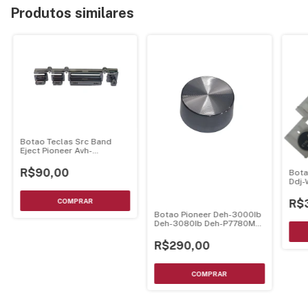
Produtos similares
Botao Teclas Src Band
Eject Pioneer Avh-
P5980Dvd Avh-P5950Dvd
Avh-P5900Dvd - Cromado
R$90,00
Bota
Ddj-
R$
Botao Pioneer Deh-3000Ib
Deh-3080Ib Deh-P7780Mp
Deh-P7750Mp Deh-
P7700Mp Deh-P6800Mp
R$290,00
Deh-P7880
Yxa5298=Xxa7337 =
Xxa7381