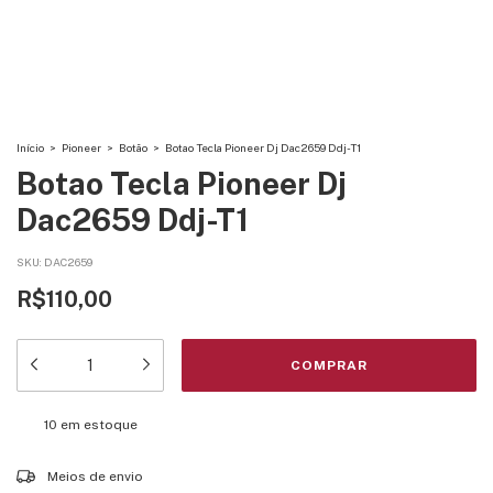
Início
>
Pioneer
>
Botão
>
Botao Tecla Pioneer Dj Dac2659 Ddj-T1
Botao Tecla Pioneer Dj
Dac2659 Ddj-T1
SKU:
DAC2659
R$110,00
10
em estoque
Entregas para o CEP:
ALTERAR CEP
Meios de envio