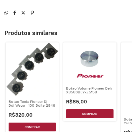
Produtos similares
Botao Volume Pioneer Deh-
X8580Bt Yxc5158
R$85,00
Botao Tecla Pioneer Dj -
Ddj-Wego - 100-Ddjle-2946
R$320,00
Bota
Yac