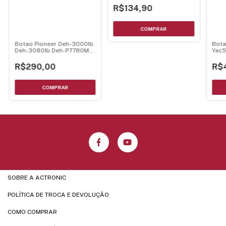
R$134,90
Bota
Botao Pioneer Deh-3000Ib
Yac
Deh-3080Ib Deh-P7780Mp
Deh-P7750Mp Deh-
P7700Mp Deh-P6800Mp
R$
R$290,00
Deh-P7880
Yxa5298=Xxa7337 =
Xxa7381
SOBRE A ACTRONIC
POLÍTICA DE TROCA E DEVOLUÇÃO
COMO COMPRAR