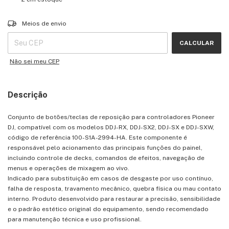
Entregas para o CEP:
ALTERAR CEP
Meios de envio
CALCULAR
Não sei meu CEP
Descrição
Conjunto de botões/teclas de reposição para controladores Pioneer
DJ, compatível com os modelos DDJ-RX, DDJ-SX2, DDJ-SX e DDJ-SXW,
código de referência 100-S1A-2994-HA. Este componente é
responsável pelo acionamento das principais funções do painel,
incluindo controle de decks, comandos de efeitos, navegação de
menus e operações de mixagem ao vivo.
Indicado para substituição em casos de desgaste por uso contínuo,
falha de resposta, travamento mecânico, quebra física ou mau contato
interno. Produto desenvolvido para restaurar a precisão, sensibilidade
e o padrão estético original do equipamento, sendo recomendado
para manutenção técnica e uso profissional.