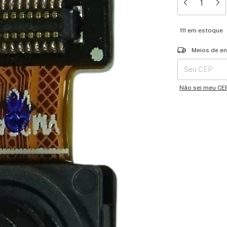
111
em estoque
Entregas para o 
Meios de en
Não sei meu CE