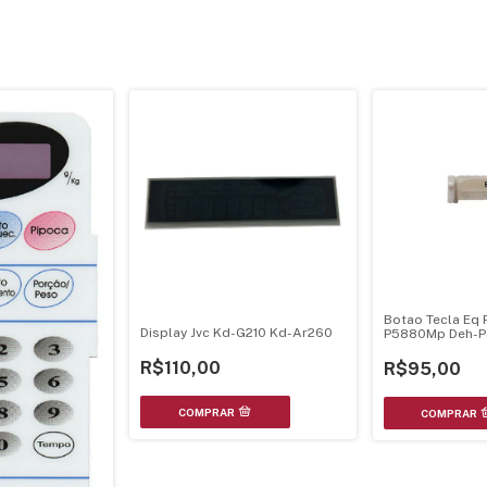
Botao Tecla Eq 
Display Jvc Kd-G210 Kd-Ar260
P5880Mp Deh-P
P5800Mp
R$110,00
R$95,00