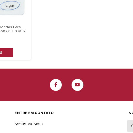
oondas Para
557 21.28.006
ENTRE EM CONTATO
IN
5511996605020