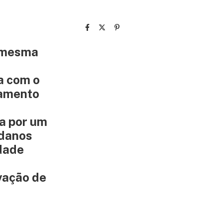
a mesma
a com o
namento
a por um
 danos
idade
vação de