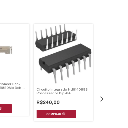
Pioneer Deh-
5850Mp Deh-
Circuito Integrado Hd614089S
Circuito Integra
Processador Dip-64
Original
R$240,00
R$320,50