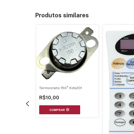
Produtos similares
Termostato 150° Kds201
 Pioneer Deh-
R$10,00
150Bt Deh-
3989