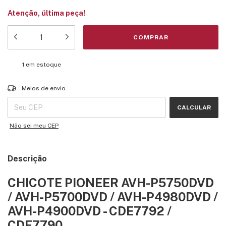
Atenção, última peça!
1
em estoque
Entregas para o CEP:
ALTERAR CEP
Meios de envio
CALCULAR
Não sei meu CEP
Descrição
CHICOTE PIONEER AVH-P5750DVD
/ AVH-P5700DVD / AVH-P4980DVD /
AVH-P4900DVD - CDE7792 /
CDE7790