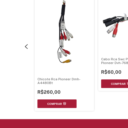
r Dvh-7780Av
Cabo Rca Swc P
Dvh-8880Avbt -
Pioneer Dvh-76
8680Avbt Conec
Soldar Interno
R$60,00
Chicote Rca Pioneer Dmh-
A4480Bt
R$260,00