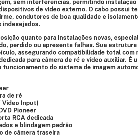
em, sem interferências, permitindo instalação
dispositivos de vídeo externo. O cabo possui t
irme, condutores de boa qualidade e isolamen
s indesejados.
eposição quanto para instalações novas, especi
ado, perdido ou apresenta falhas. Sua estrutur
veículo, assegurando compatibilidade total com
edicada para câmera de ré e vídeo auxiliar. É 
r o funcionamento do sistema de imagem automo
eer
ra de ré
 Video Input)
e DVD Pioneer
orta RCA dedicada
ados e blindagem padrão
ão de câmera traseira