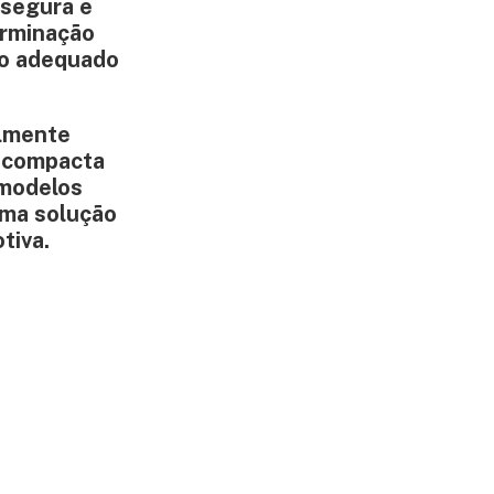
 segura e
erminação
to adequado
almente
a compacta
 modelos
uma solução
tiva.