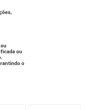
ções,
 ou
ificada ou
.
arantindo o