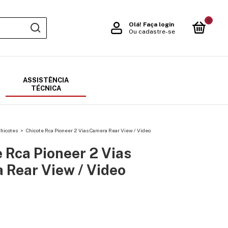
0
Olá!
Faça login
Ou cadastre-se
ASSISTÊNCIA
TÉCNICA
hicotes
>
Chicote Rca Pioneer 2 Vias Camera Rear View / Video
 Rca Pioneer 2 Vias
 Rear View / Video