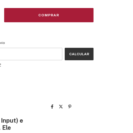
CEP:
ALTERAR CEP
vio
CALCULAR
P
 Input) e
 Ele