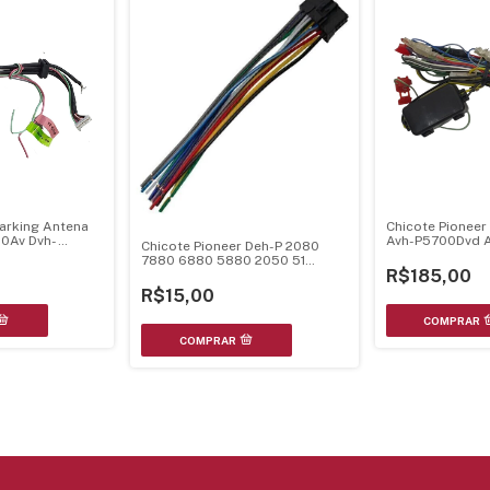
arking Antena
Chicote Pionee
80Av Dvh-
Avh-P5700Dvd 
Chicote Pioneer Deh-P 2080
tor Para
Avh-P4900Dvd - 
7880 6880 5880 2050 51
Negativo Cde77
R$185,00
Paralelo Mxt Cht015 ( Aba Para
Baixo )
R$15,00