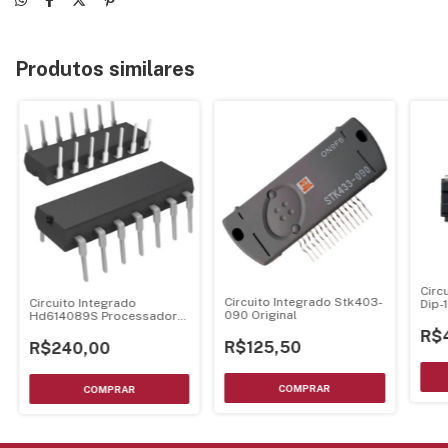
Produtos similares
Circ
Circuito Integrado Stk403-
Circuito Integrado
Dip-
090 Original
Hd614089S Processador
Dip-64
R$
R$125,50
R$240,00