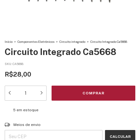
Início
>
Componentes Eletrônicos
>
Circuito integrado
>
Circuito Integrado Ca5668
Circuito Integrado Ca5668
SKU:
CA5668
R$28,00
5
em estoque
Entregas para o CEP:
ALTERAR CEP
Meios de envio
CALCULAR