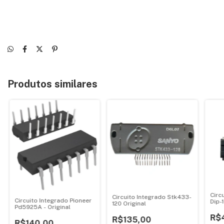
Produtos similares
Circ
Circuito Integrado Stk433-
Circuito Integrado Pioneer
Dip-
120 Original
Pd5925A - Original
R$
R$135,00
R$140,00