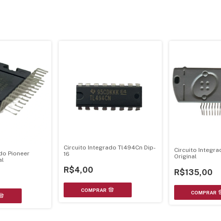
Circuito Integrado Tl494Cn Dip-
Circuito Integr
ado Pioneer
16
Original
al
R$4,00
R$135,00