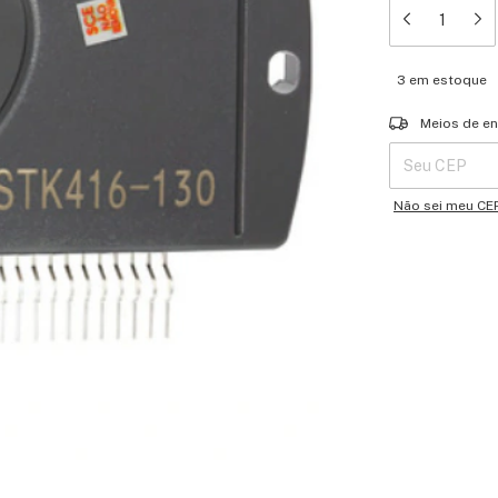
3
em estoque
Entregas para o 
Meios de en
Não sei meu CE