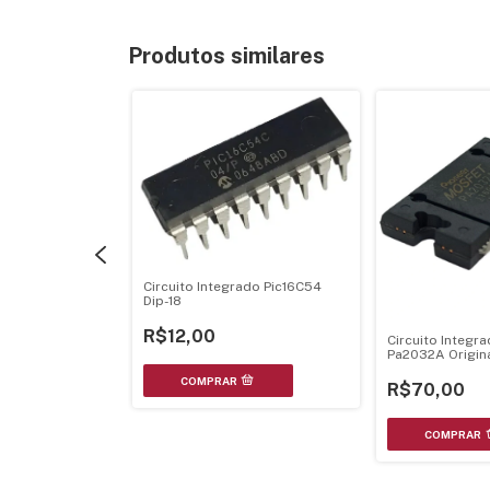
Produtos similares
Circuito Integrado Pic16C54
Dip-18
ado Pioneer
R$12,00
Circuito Integr
Pa2032A Origin
R$70,00