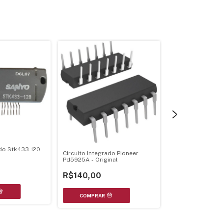
ado Stk433-120
Circuito Integrado Pioneer
Circuito Integr
Pd5925A - Original
Processador Di
R$140,00
R$240,00