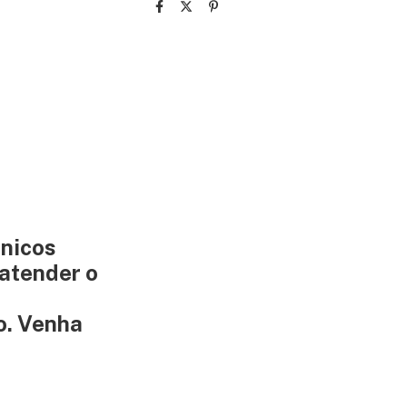
ônicos
 atender o
o. Venha