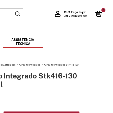
0
Olá!
Faça login
Ou cadastre-se
ASSISTÊNCIA
TÉCNICA
 Eletrônicos
>
Circuito integrado
>
Circuito Integrado Stk416-130
o Integrado Stk416-130
l