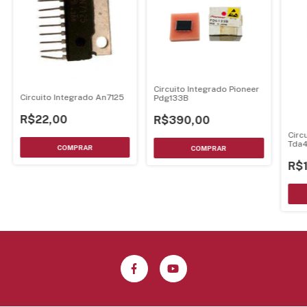
Circuito Integrado Pioneer
Circuito Integrado An7125
Pdg133B
R$22,00
R$390,00
Circ
Tda
R$