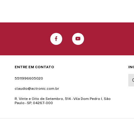
ENTRE EM CONTATO
IN
5511996605020
claudio@actronic.com.br
R. Vinte e Oito de Setembro, 514 - Vila Dom Pedro I, São
Paulo - SP, 04267-000