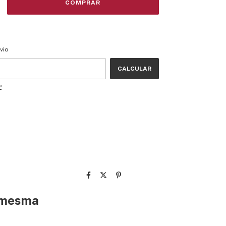
CEP:
ALTERAR CEP
vio
CALCULAR
P
a mesma