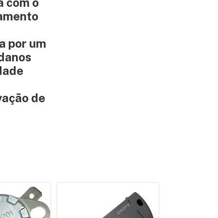
a com o
namento
a por um
 danos
idade
vação de