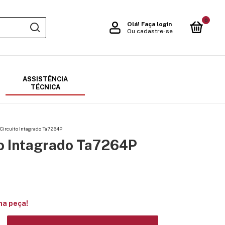
0
Olá!
Faça login
Ou cadastre-se
ASSISTÊNCIA
TÉCNICA
Circuito Intagrado Ta7264P
to Intagrado Ta7264P
ma peça!