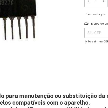
1
em estoque
Entregas para o 
Meios de en
Não sei meu CE
do para manutenção ou substituição d
elos compatíveis com o aparelho.