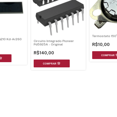
Termostato 150
-G210 Kd-Ar260
Circuito Integrado Pioneer
R$10,00
Pd5925A - Original
R$140,00