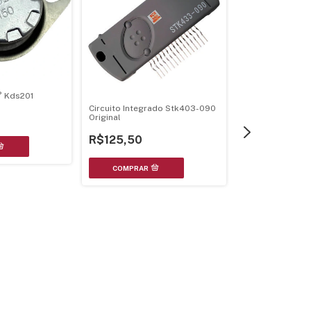
° Kds201
Circuito Integrado Stk403-090
Circuito Integr
Original
Original
R$125,50
R$135,00