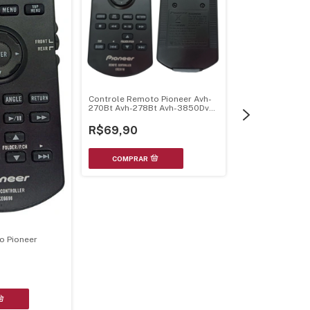
Controle Remoto Pioneer Avh-
Controle Remoto
270Bt Avh-278Bt Avh-3850Dvd
2280Ub Deh-32
Avh-3880Dvd Avh-X5880Tv
P4280Ub Deh-P
R$69,90
Cxe2758
R$77,90
o Pioneer