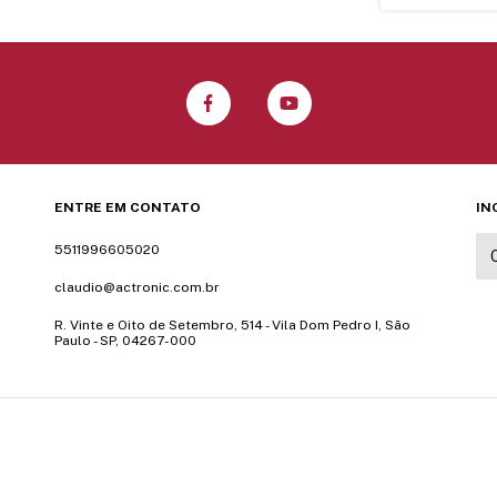
ENTRE EM CONTATO
IN
5511996605020
claudio@actronic.com.br
R. Vinte e Oito de Setembro, 514 - Vila Dom Pedro I, São
Paulo - SP, 04267-000