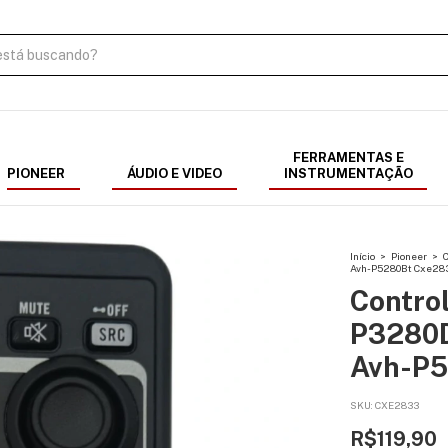
FERRAMENTAS E
PIONEER
ÁUDIO E VIDEO
INSTRUMENTAÇÃO
Início
>
Pioneer
>
C
Avh-P5280Bt Cxe28
Contro
P3280
Avh-P5
SKU:
CXE2833
R$119,90