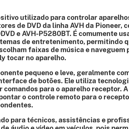
sitivo utilizado para controlar aparelho
tores de DVD da linha AVH da Pioneer, 
VD e AVH-P5280BT. É comumente us
istemas de entretenimento, permitindo 
escolham faixas de música e naveguem 
y tocar no aparelho.
ponente pequeno e leve, geralmente co
nterface de botões. Ele utiliza tecnolog
r comandos para o aparelho receptor. A
pontar o controle remoto para o recepto
pondentes.
do para técnicos, assistências e profis
e áudio e vídeo em veículos, pois per