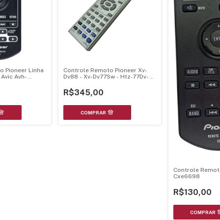
o Pioneer Linha
Controle Remoto Pioneer Xv-
 Avic Avh-
Dv88 - Xv-Dv77Sw - Htz-77Dv-
9280Tv Dvh-7380
Axd7305
7680 Cxe3877
R$345,00
Controle Remot
Cxe6698
R$130,00