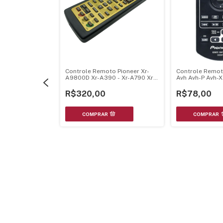
o Pioneer Dv-
Controle Remoto Pioneer Xr-
Controle Remot
V Dv2022 -
A9800D Xr-A390 - Xr-A790 Xr-
Avh Avh-P Avh-X
1252
Vs500D - Xzn3109
Z9180Tv Avh-Z
Dvh-7580 Dvh-
R$320,00
R$78,00