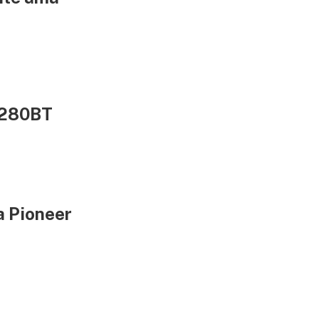
5280BT
a Pioneer