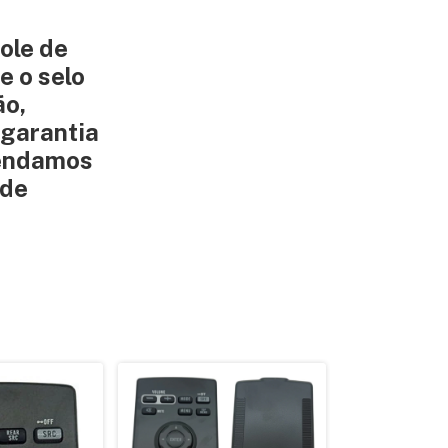
ole de
e o selo
ão,
 garantia
mendamos
 de