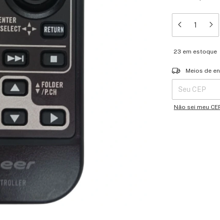
23
em estoque
Entregas para o 
Meios de en
Não sei meu CE