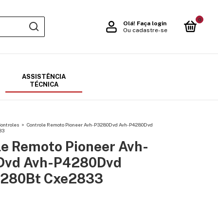
0
Olá!
Faça login
Ou cadastre-se
ASSISTÊNCIA
TÉCNICA
ontroles
>
Controle Remoto Pioneer Avh-P3280Dvd Avh-P4280Dvd
33
le Remoto Pioneer Avh-
Dvd Avh-P4280Dvd
280Bt Cxe2833