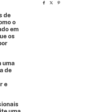
s de
como o
ado em
que os
por
m uma
ia de
r e
sionais
mite uma