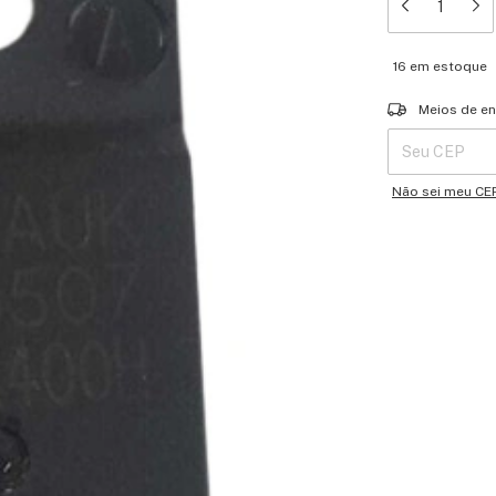
16
em estoque
Entregas para o 
Meios de en
Não sei meu CE