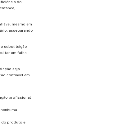
ficiência do
entânea,
onfiável mesmo em
sário, assegurando
o substituição
sultar em falha
alação seja
ação confiável em
ação profissional
m nenhuma
o do produto e