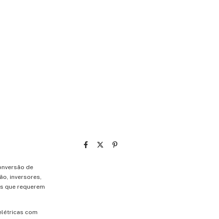
onversão de
ão, inversores,
os que requerem
elétricas com