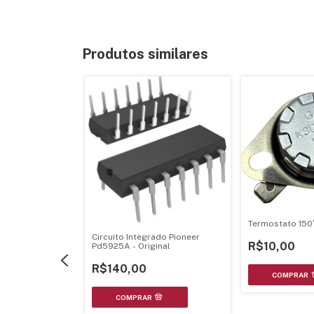
Produtos similares
Pioneer Deh-
Termostato 150
P5850Mp Deh-
Circuito Integrado Pioneer
R$10,00
Pd5925A - Original
R$140,00