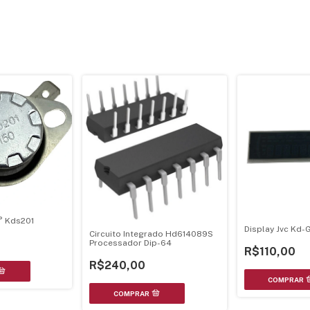
° Kds201
Display Jvc Kd-
Circuito Integrado Hd614089S
Processador Dip-64
R$110,00
R$240,00