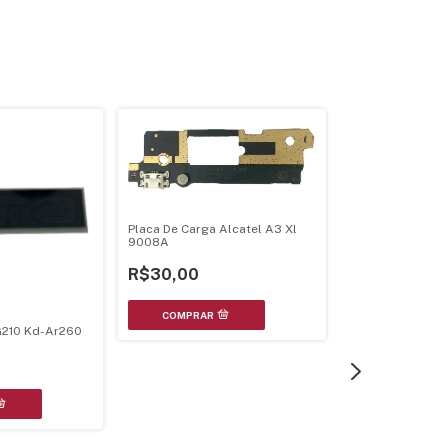
Placa De Carga Alcatel A3 Xl
9008A
R$30,00
Circuito Integra
Dip-18
G210 Kd-Ar260
R$12,00