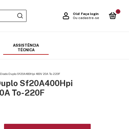
0
Olá!
Faça login
Ou cadastre-se
ASSISTÊNCIA
TÉCNICA
Diodo Duplo Sf20A400Hpi 400V 20A To-220F
Duplo Sf20A400Hpi
0A To-220F