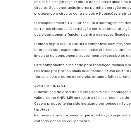
eficiência e segurança. O diodo possui baixa queda de 
circuito. Sua construção interna permite operação es
protegendo o circuito contra picos e flutuações elétric
O encapsulamento TO-220F facilita a montagem em diss
correntes elevadas. A instalação correta requer atenç
que o componente funcione dentro das especificações e
O diodo duplo SF20A400HPI é compatível com projetos 
direta quando respeitados os limites elétricos e térmic
imediata do componente, aquecimento excessivo ou dan
Este componente é indicado para reposição técnica e ma
realizada por profissionais qualificados. O uso correto
fontes e conversores de energia, evitando falhas premat
AVISO IMPORTANTE
A devolução do produto só será aceita se a instalação 
válida, como CNPJ, MEI ou registro técnico reconhecido.
Caso o produto tenha sido instalado por pessoa não ce
hipótese.
Recomendamos fortemente que a instalação seja realiza
evitando danos ao equipamento.