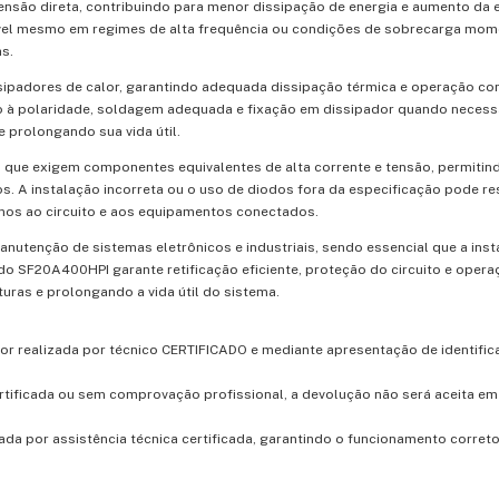
tensão direta, contribuindo para menor dissipação de energia e aumento da e
tável mesmo em regimes de alta frequência ou condições de sobrecarga mom
as.
ipadores de calor, garantindo adequada dissipação térmica e operação c
ão à polaridade, soldagem adequada e fixação em dissipador quando neces
 prolongando sua vida útil.
que exigem componentes equivalentes de alta corrente e tensão, permitind
os. A instalação incorreta ou o uso de diodos fora da especificação pode re
os ao circuito e aos equipamentos conectados.
nutenção de sistemas eletrônicos e industriais, sendo essencial que a inst
 do SF20A400HPI garante retificação eficiente, proteção do circuito e oper
uras e prolongando a vida útil do sistema.
for realizada por técnico CERTIFICADO e mediante apresentação de identific
rtificada ou sem comprovação profissional, a devolução não será aceita e
da por assistência técnica certificada, garantindo o funcionamento corret