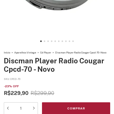
Início
>
Aparelhos Vintage
>
Cd Player
>
Discman Player Radio Cougar Cpcd-70 - Novo
Discman Player Radio Cougar
Cpcd-70 - Novo
SKU:
CPCD-70
-
23
%
OFF
R$229,90
R$299,90