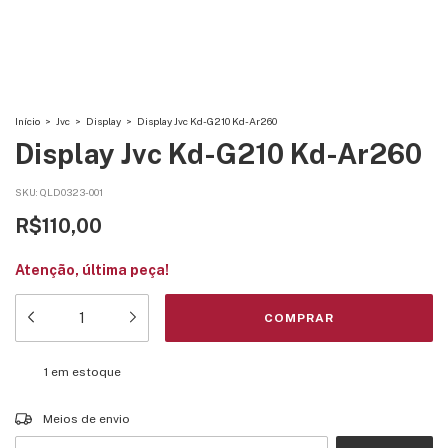
Início
>
Jvc
>
Display
>
Display Jvc Kd-G210 Kd-Ar260
Display Jvc Kd-G210 Kd-Ar260
SKU:
QLD0323-001
R$110,00
Atenção, última peça!
1
em estoque
Entregas para o CEP:
ALTERAR CEP
Meios de envio