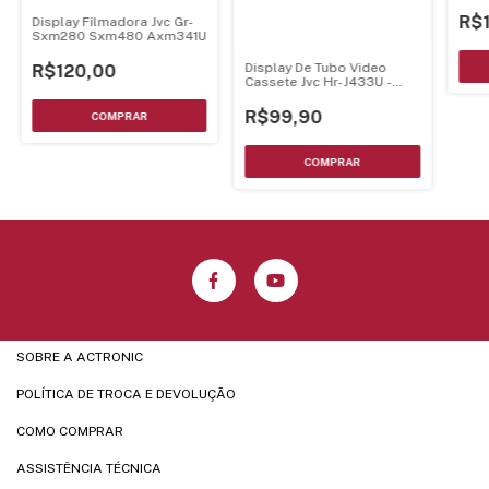
Mont
R$
Display Filmadora Jvc Gr-
Sxm280 Sxm480 Axm341U
Display De Tubo Video
R$120,00
Cassete Jvc Hr-J433U -
Qlf0004-001
R$99,90
SOBRE A ACTRONIC
POLÍTICA DE TROCA E DEVOLUÇÃO
COMO COMPRAR
ASSISTÊNCIA TÉCNICA