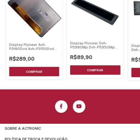
Display Pioneer Dvh-
Display Pioneer Avh-
Disp
P5980Mp Dvh-P5950Mp
P3180Dvd Avh-P3150Dvd
Deh
Dvh-P4950Mp Dvh-
Avh-P3100Dvd- Cwx3692
P4900Mp
R$89,90
Lq058T5Dg01
R$289,00
R$
SOBRE A ACTRONIC
POLÍTICA DE TROCA E DEVOLUÇÃO