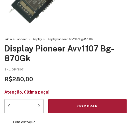
Início
>
Pioneer
>
Display
>
Display Pioneer Avv1107 Bg-870Gk
Display Pioneer Avv1107 Bg-
870Gk
SKU:
DPY1107
R$280,00
Atenção, última peça!
1
em estoque