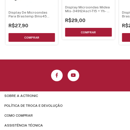
Display Microondas Midea
Mls-34912Asc1-T15 = Yh-
Display De Microondas
Disp
3492Aw-X2
Para Brastemp Bms45
Bras
R$29,00
Mls-Ml30As-12 - Ambar
Ml5
R$27,90
R$
SOBRE A ACTRONIC
POLÍTICA DE TROCA E DEVOLUÇÃO
COMO COMPRAR
ASSISTÊNCIA TÉCNICA