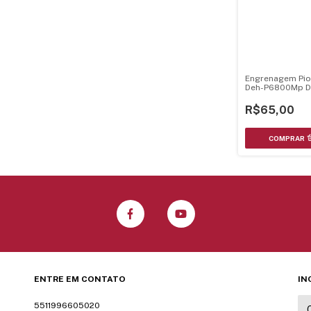
Engrenagem Pio
Deh-P6800Mp D
Deh-P7880Mp
R$65,00
ENTRE EM CONTATO
IN
5511996605020