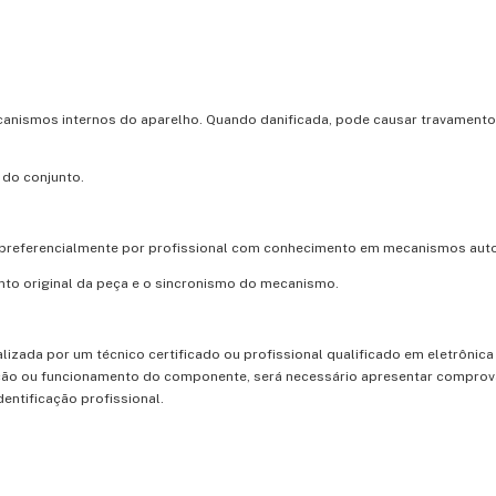
nismos internos do aparelho. Quando danificada, pode causar travamentos
 do conjunto.
 e preferencialmente por profissional com conhecimento em mecanismos aut
to original da peça e o sincronismo do mecanismo.
izada por um técnico certificado ou profissional qualificado em eletrônica
lação ou funcionamento do componente, será necessário apresentar compro
dentificação profissional.