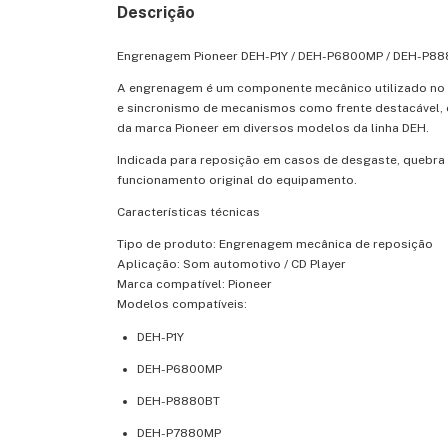
Descrição
Engrenagem Pioneer DEH-P1Y / DEH-P6800MP / DEH-P8
A engrenagem é um componente mecânico utilizado no 
e sincronismo de mecanismos como frente destacável, 
da marca Pioneer em diversos modelos da linha DEH.
Indicada para reposição em casos de desgaste, quebra 
funcionamento original do equipamento.
Características técnicas
Tipo de produto: Engrenagem mecânica de reposição
Aplicação: Som automotivo / CD Player
Marca compatível: Pioneer
Modelos compatíveis:
DEH-P1Y
DEH-P6800MP
DEH-P8880BT
DEH-P7880MP