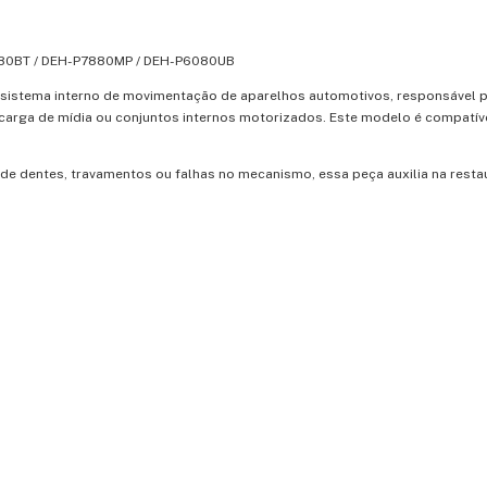
880BT / DEH-P7880MP / DEH-P6080UB
sistema interno de movimentação de aparelhos automotivos, responsável 
carga de mídia ou conjuntos internos motorizados. Este modelo é compatí
de dentes, travamentos ou falhas no mecanismo, essa peça auxilia na rest