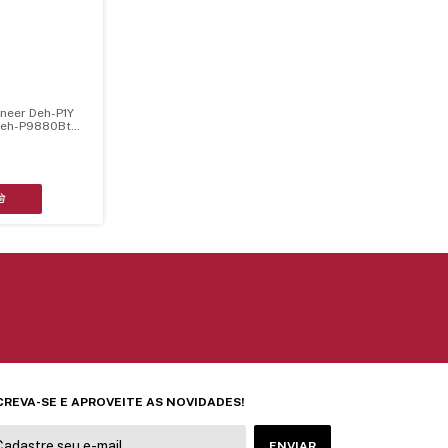
neer Deh-P1Y
eh-P9880Bt
CREVA-SE E APROVEITE AS NOVIDADES!