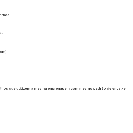
ernos
os
gem)
elhos que utilizem a mesma engrenagem com mesmo padrão de encaixe.