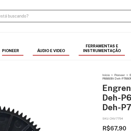
FERRAMENTAS E
PIONEER
ÁUDIO E VIDEO
INSTRUMENTAÇÃO
Início
>
Pioneer
>
P8880Bt Deh-P7880
Engren
Deh-P
Deh-P
SKU:
CNV7754
R$67,90