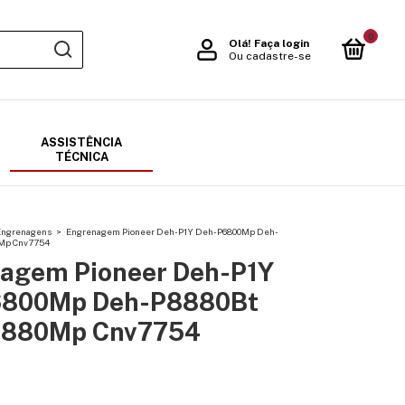
0
Olá!
Faça login
Ou cadastre-se
ASSISTÊNCIA
TÉCNICA
Engrenagens
>
Engrenagem Pioneer Deh-P1Y Deh-P6800Mp Deh-
Mp Cnv7754
agem Pioneer Deh-P1Y
6800Mp Deh-P8880Bt
7880Mp Cnv7754