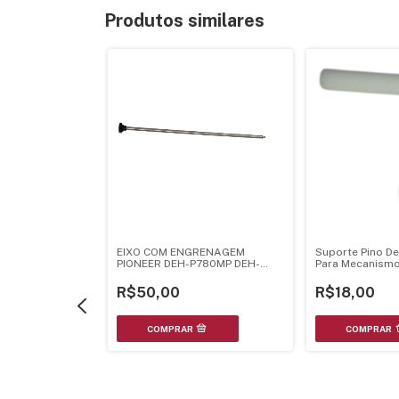
Produtos similares
neer Deh-
EIXO COM ENGRENAGEM
Suporte Pino D
4Ub Deh-
PIONEER DEH-P780MP DEH-
Para Mecanismo
209
P600UB DEH-P4UB
P600Mp Deh-P
R$50,00
R$18,00