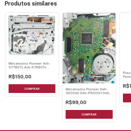
Produtos similares
Mecanismo Pioneer Avh-
X7780Tv Avh-X7880Tv
Montado C/ Unidade
Plac
Optica
R$150,00
Pion
Deh
P68
R$
Cwx
Mecanismo Pioneer Deh-
- Cn
3200Ub Deh-P5200H Deh-
P6200Bt Deh-P6250Bt
Montado C/ Unidade
R$99,00
Optica