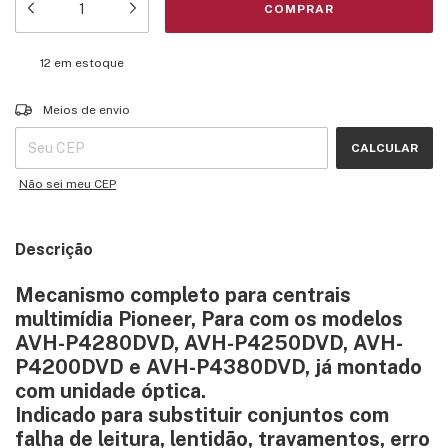
12
em estoque
Entregas para o CEP:
ALTERAR CEP
Meios de envio
CALCULAR
Não sei meu CEP
Descrição
Mecanismo completo para centrais
multimídia Pioneer, Para com os modelos
AVH-P4280DVD
,
AVH-P4250DVD
,
AVH-
P4200DVD
e
AVH-P4380DVD
, já
montado
com unidade óptica
.
Indicado para substituir conjuntos com
falha de leitura, lentidão, travamentos, erro