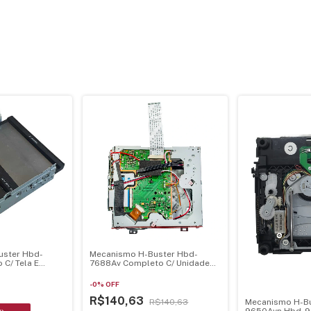
uster Hbd-
Mecanismo H-Buster Hbd-
C/ Tela E
7688Av Completo C/ Unidade
Optica Hop1200W
-
0
%
OFF
R$140,63
R$140,63
Mecanismo H-Bu