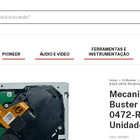
FERRAMENTAS E
PIONEER
ÁUDIO E VIDEO
INSTRUMENTAÇÃO
Início
>
H-Buster
>
B322-0472-R0-00 Com
Mecani
Buster
0472-R
Unidad
SKU:
14010611