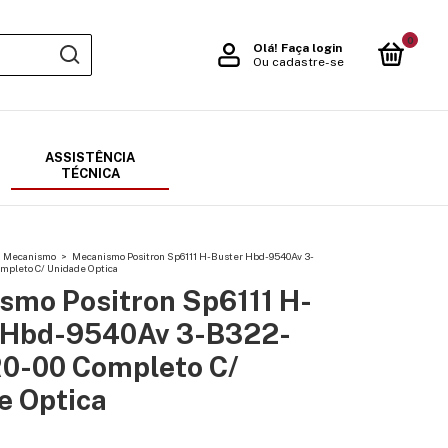
0
Olá!
Faça login
Ou cadastre-se
ASSISTÊNCIA
TÉCNICA
Mecanismo
>
Mecanismo Positron Sp6111 H-Buster Hbd-9540Av 3-
pleto C/ Unidade Optica
smo Positron Sp6111 H-
 Hbd-9540Av 3-B322-
0-00 Completo C/
e Optica