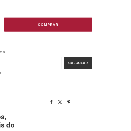
CEP:
ALTERAR CEP
vio
CALCULAR
P
s,
is do