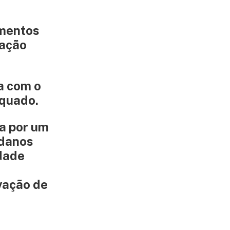
.
amentos
cação
a com o
equado.
a por um
 danos
idade
vação de