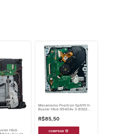
Mecanismo Positron Sp6111 H-
Buster Hbd-9540Av 3-B322-
0472-R0-00 Completo C/
Unidade Optica
R$85,50
ster Hbd-