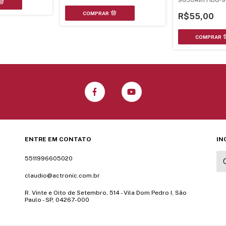
9650Avn Hbd-95
Dl-08Ha-Ze-04
R$55,00
ENTRE EM CONTATO
IN
5511996605020
claudio@actronic.com.br
R. Vinte e Oito de Setembro, 514 - Vila Dom Pedro I, São
Paulo - SP, 04267-000