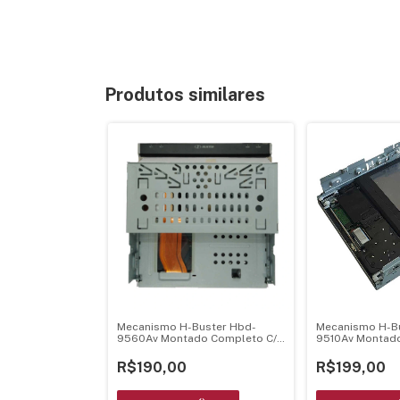
Produtos similares
Mecanismo H-Buster Hbd-
Mecanismo H-B
9560Av Montado Completo C/
9510Av Montado 
Flat Cable E Tela Retratil
Chassi
R$190,00
R$199,00