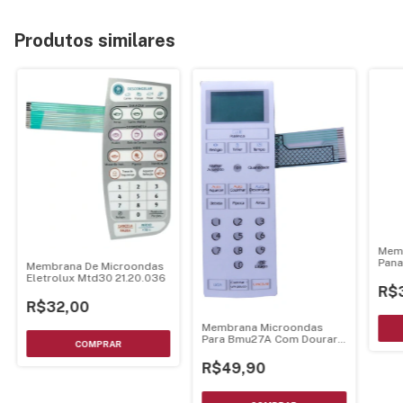
Produtos similares
Mem
Pana
Membrana De Microondas
Eletrolux Mtd30 21.20.036
R$
R$32,00
Membrana Microondas
Para Bmu27A Com Dourar
21.13.023
R$49,90