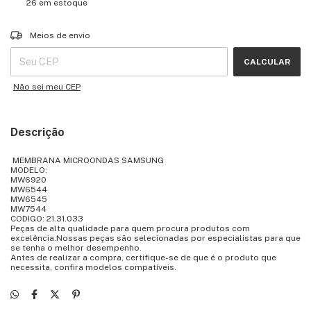
26
em estoque
Entregas para o CEP:
ALTERAR CEP
Meios de envio
CALCULAR
Não sei meu CEP
Descrição
MEMBRANA MICROONDAS SAMSUNG
MODELO:
MW6920
MW6544
MW6545
MW7544
CODIGO: 21.31.033
Peças de alta qualidade para quem procura produtos com
excelência.Nossas peças são selecionadas por especialistas para que
se tenha o melhor desempenho.
Antes de realizar a compra, certifique-se de que é o produto que
necessita, confira modelos compatíveis.