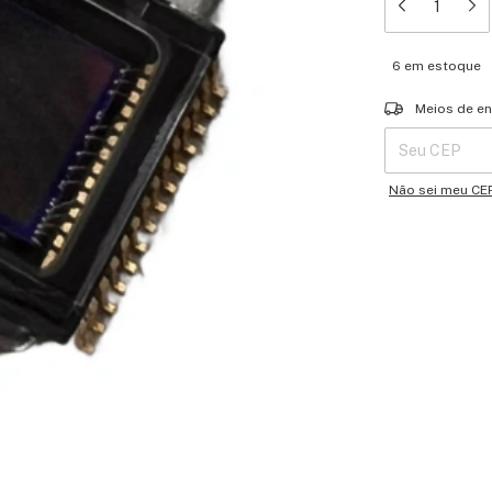
6
em estoque
Entregas para o 
Meios de en
Não sei meu CE