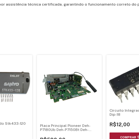
por
assistência
técnica
certificada,
garantindo
o
funcionamento
correto
do
Circuito Integr
Dip-18
ado Stk433-120
R$12,00
Placa Principal Pioneer Deh-
P7180Ub Deh-P7150Bt Deh-
P7100Bt - Cwn3989