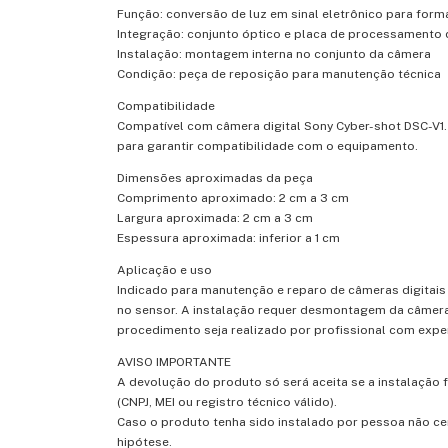
Função:
conversão
de
luz
em
sinal
eletrônico
para
form
Integração:
conjunto
óptico
e
placa
de
processamento
Instalação:
montagem
interna
no
conjunto
da
câmera
Condição:
peça
de
reposição
para
manutenção
técnica
Compatibilidade
Compatível
com
câmera
digital
Sony
Cyber-
shot
DSC-
V1
para
garantir
compatibilidade
com
o
equipamento.
Dimensões
aproximadas
da
peça
Comprimento
aproximado:
2
cm
a
3
cm
Largura
aproximada:
2
cm
a
3
cm
Espessura
aproximada:
inferior
a
1
cm
Aplicação
e
uso
Indicado
para
manutenção
e
reparo
de
câmeras
digitai
no
sensor.
A
instalação
requer
desmontagem
da
câmer
procedimento
seja
realizado
por
profissional
com
expe
AVISO
IMPORTANTE
A
devolução
do
produto
só
será
aceita
se
a
instalação
(
CNPJ,
MEI
ou
registro
técnico
válido).
Caso
o
produto
tenha
sido
instalado
por
pessoa
não
ce
hipótese.