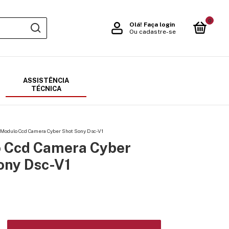
0
Olá!
Faça login
Ou cadastre-se
ASSISTÊNCIA
TÉCNICA
Modulo Ccd Camera Cyber Shot Sony Dsc-V1
 Ccd Camera Cyber
ony Dsc-V1