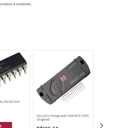
produto
e
evitando
Placa De Carga A
9008A
R$30,00
ado Pic16C54
Circuito Integrado Stk403-090
Original