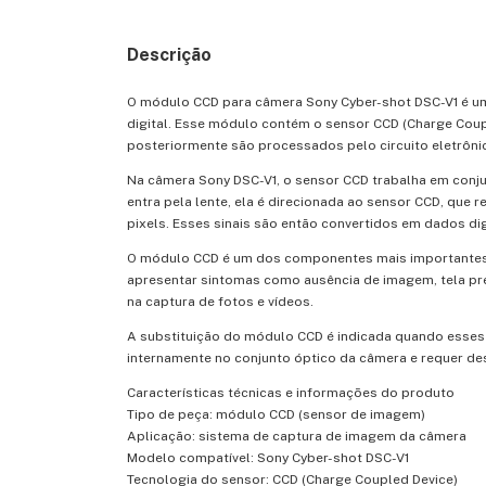
Descrição
O
módulo
CCD
para
câmera
Sony
Cyber-
shot
DSC-
V1
é
u
digital.
Esse
módulo
contém
o
sensor
CCD (
Charge
Cou
posteriormente
são
processados
pelo
circuito
eletrôn
Na
câmera
Sony
DSC-
V1,
o
sensor
CCD
trabalha
em
conj
entra
pela
lente,
ela
é
direcionada
ao
sensor
CCD,
que
r
pixels.
Esses
sinais
são
então
convertidos
em
dados
di
O
módulo
CCD
é
um
dos
componentes
mais
importante
apresentar
sintomas
como
ausência
de
imagem,
tela
pr
na
captura
de
fotos
e
vídeos.
A
substituição
do
módulo
CCD
é
indicada
quando
esse
internamente
no
conjunto
óptico
da
câmera
e
requer
de
Características
técnicas
e
informações
do
produto
Tipo
de
peça:
módulo
CCD (
sensor
de
imagem)
Aplicação:
sistema
de
captura
de
imagem
da
câmera
Modelo
compatível:
Sony
Cyber-
shot
DSC-
V1
Tecnologia
do
sensor:
CCD (
Charge
Coupled
Device)