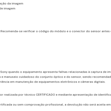
ação
da
imagem
de
imagem
.
Recomenda-
se
verificar
o
código
do
módulo
e
o
conector
do
sensor
antes
s
Sony
quando
o
equipamento
apresenta
falhas
relacionadas
à
captura
de
i
a
e
manuseio
cuidadoso
do
conjunto
óptico
e
do
sensor,
sendo
recomenda
riência
em
manutenção
de
equipamentos
eletrônicos
e
câmeras
digitais.
for
realizada
por
técnico
CERTIFICADO
e
mediante
apresentação
de
identifi
rtificada
ou
sem
comprovação
profissional,
a
devolução
não
será
aceita
e