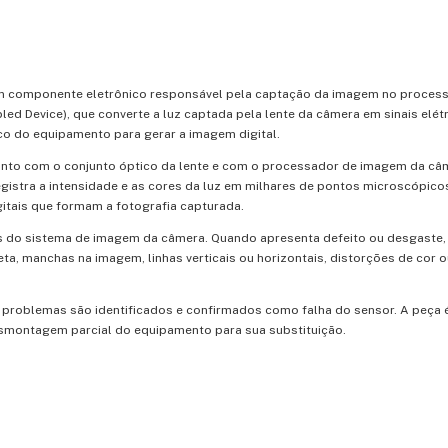
m
componente
eletrônico
responsável
pela
captação
da
imagem
no
proces
pled
Device),
que
converte
a
luz
captada
pela
lente
da
câmera
em
sinais
elét
ico
do
equipamento
para
gerar
a
imagem
digital.
unto
com
o
conjunto
óptico
da
lente
e
com
o
processador
de
imagem
da
câ
egistra
a
intensidade
e
as
cores
da
luz
em
milhares
de
pontos
microscópico
gitais
que
formam
a
fotografia
capturada.
s
do
sistema
de
imagem
da
câmera.
Quando
apresenta
defeito
ou
desgaste
eta,
manchas
na
imagem,
linhas
verticais
ou
horizontais,
distorções
de
cor
o
s
problemas
são
identificados
e
confirmados
como
falha
do
sensor.
A
peça
smontagem
parcial
do
equipamento
para
sua
substituição.