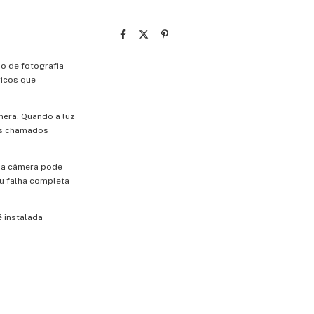
so
de
fotografia
ricos
que
mera.
Quando
a
luz
s
chamados
,
a
câmera
pode
u
falha
completa
é
instalada