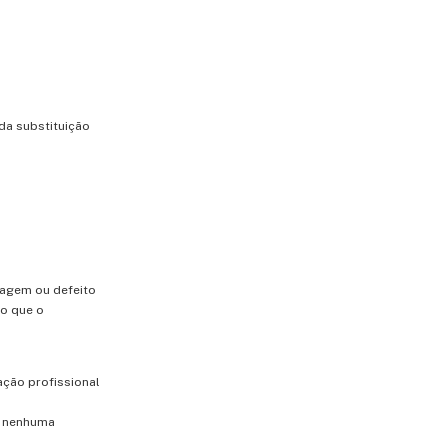
da
substituição
magem
ou
defeito
do
que
o
cação
profissional
m
nenhuma