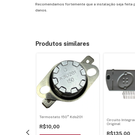
Recomendamos
fortemente
que
a
instalação
seja
feita
danos.
Produtos similares
Termostato 150° Kds201
Circuito Integr
rado Hd614089S
Original
R$10,00
ip-64
R$135,00