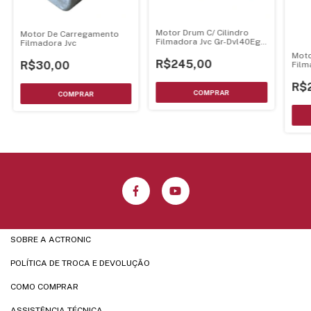
Motor Drum C/ Cilindro
Motor De Carregamento
Filmadora Jvc Gr-Dvl40Eg
Filmadora Jvc
Mini Dv - Montado
Moto
R$245,00
R$30,00
Film
Mon
R$
SOBRE A ACTRONIC
POLÍTICA DE TROCA E DEVOLUÇÃO
COMO COMPRAR
ASSISTÊNCIA TÉCNICA