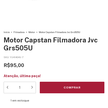
Início
>
Filmadora
>
Motor
>
Motor Capstan Filmadora Jvc Grs505U
Motor Capstan Filmadora Jvc
Grs505U
SKU:
YU41404V-7
R$95,00
Atenção, última peça!
1
em estoque