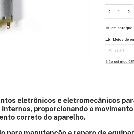
181
em estoque
Entregas para o 
Meios de en
Não sei meu CE
ntos eletrônicos e eletromecânicos par
internos, proporcionando o movimento
ento correto do aparelho.
do para manutenção e reparo de equip