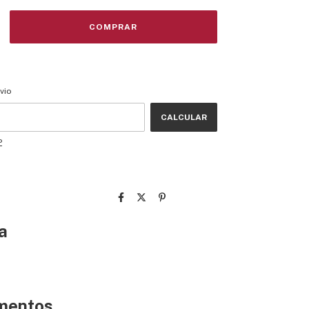
CEP:
ALTERAR CEP
vio
CALCULAR
P
a
amentos