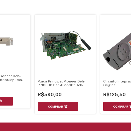
Pioneer Deh-
P5850Mp Deh-
Placa Principal Pioneer Deh-
Circuito Integr
P7180Ub Deh-P7150Bt Deh-
Original
P7100Bt - Cwn3989
R$590,00
R$125,50