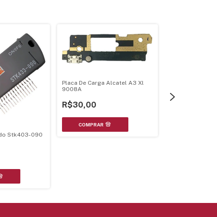
Placa De Carga Alcatel A3 Xl
9008A
R$30,00
ado Stk403-090
Circuito Integr
Original
R$135,00