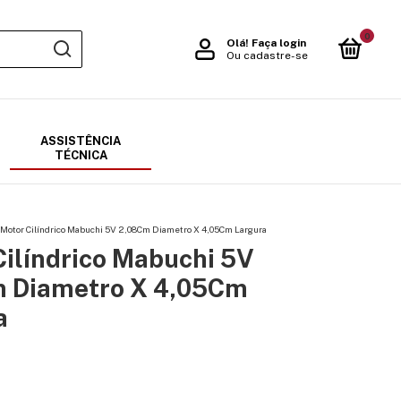
0
Olá!
Faça login
Ou cadastre-se
ASSISTÊNCIA
TÉCNICA
Motor Cilíndrico Mabuchi 5V 2,08Cm Diametro X 4,05Cm Largura
Cilíndrico Mabuchi 5V
 Diametro X 4,05Cm
a