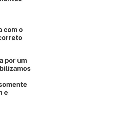
a com o
correto
a por um
abilizamos
 somente
m e