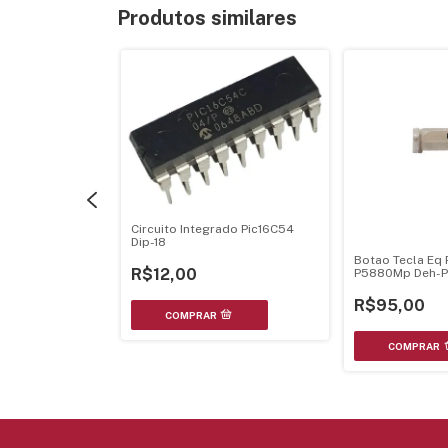
Produtos similares
Circuito Integrado Pic16C54
Dip-18
Botao Tecla Eq 
R$12,00
P5880Mp Deh-
ado Stk416-130
P5800Mp
R$95,00