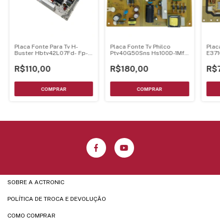
Placa Fonte Para Tv H-
Placa Fonte Tv Philco
Plac
Buster Hbtv42L07Fd- Fp-
Ptv40G50Sns Hs100D-1Mf
E37
Hzp3644A-00
600 Jum7.820.829
R$110,00
R$180,00
R$
SOBRE A ACTRONIC
POLÍTICA DE TROCA E DEVOLUÇÃO
COMO COMPRAR