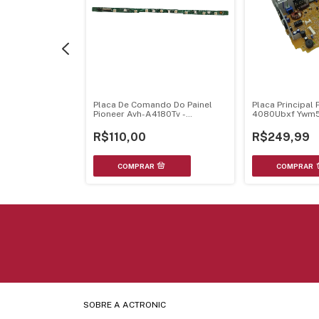
 Pioneer Deh-P1Y
Placa De Comando Do Painel
Placa Principal 
wm9290
Pioneer Avh-A4180Tv -
4080Ubxf Ywm5
Qwm4905
R$110,00
R$249,99
SOBRE A ACTRONIC