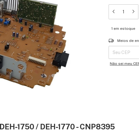
1
em estoque
Entregas para o 
Meios de en
Não sei meu CE
EH-1750 / DEH-1770 - CNP8395