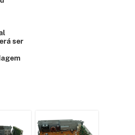
eu
al
erá ser
ldagem