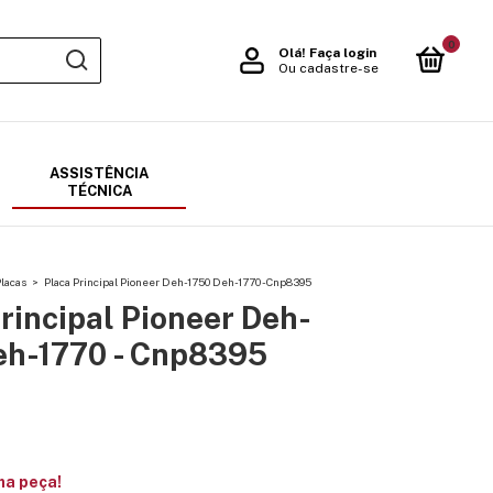
0
Olá!
Faça login
Ou cadastre-se
ASSISTÊNCIA
TÉCNICA
lacas
>
Placa Principal Pioneer Deh-1750 Deh-1770 - Cnp8395
rincipal Pioneer Deh-
eh-1770 - Cnp8395
ma peça!