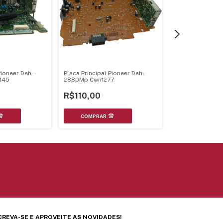
Pioneer Deh-
Placa Principal Pioneer Deh-
Placa Principal 
145
2880Mp Cwn1277
Multimidia Cnq2
R$110,00
R$200,00
CREVA-SE E APROVEITE AS NOVIDADES!