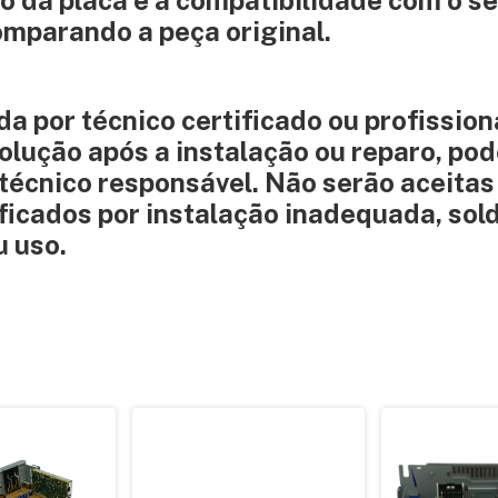
go da placa e a compatibilidade com o s
omparando a peça original.
da por técnico certificado ou profission
olução após a instalação ou reparo, pod
 técnico responsável. Não serão aceitas
ficados por instalação inadequada, so
u uso.