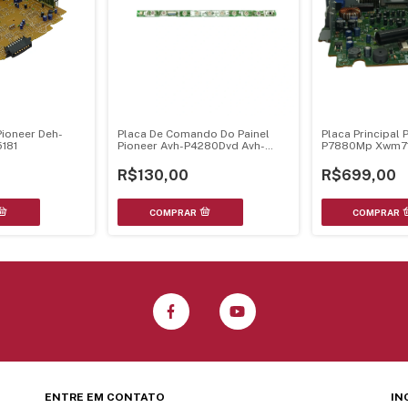
Pioneer Deh-
Placa De Comando Do Painel
Placa Principal 
181
Pioneer Avh-P4280Dvd Avh-
P7880Mp Xwm7
P4250Dvd Avh-P4200Dvd
R$130,00
R$699,00
ENTRE EM CONTATO
IN