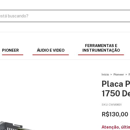
FERRAMENTAS E
PIONEER
ÁUDIO E VIDEO
INSTRUMENTAÇÃO
Início
>
Pioneer
>
P
Placa P
1750 D
SKU:
CWM9601
R$130,00
Atenção, últi