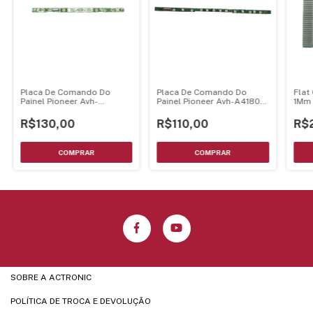
Placa De Comando Do
Placa De Comando Do
Flat
Painel Pioneer Avh-
Painel Pioneer Avh-A4180Tv
1Mm 
P4280Dvd Avh-P4250Dvd
- Qwm4905
Cone
Avh-P4200Dvd
R$130,00
R$110,00
R$
SOBRE A ACTRONIC
POLÍTICA DE TROCA E DEVOLUÇÃO