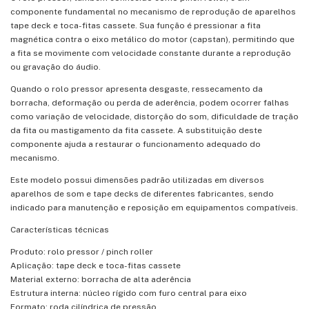
componente fundamental no mecanismo de reprodução de aparelhos
tape deck e toca-fitas cassete. Sua função é pressionar a fita
magnética contra o eixo metálico do motor (capstan), permitindo que
a fita se movimente com velocidade constante durante a reprodução
ou gravação do áudio.
Quando o rolo pressor apresenta desgaste, ressecamento da
borracha, deformação ou perda de aderência, podem ocorrer falhas
como variação de velocidade, distorção do som, dificuldade de tração
da fita ou mastigamento da fita cassete. A substituição deste
componente ajuda a restaurar o funcionamento adequado do
mecanismo.
Este modelo possui dimensões padrão utilizadas em diversos
aparelhos de som e tape decks de diferentes fabricantes, sendo
indicado para manutenção e reposição em equipamentos compatíveis.
Características técnicas
Produto: rolo pressor / pinch roller
Aplicação: tape deck e toca-fitas cassete
Material externo: borracha de alta aderência
Estrutura interna: núcleo rígido com furo central para eixo
Formato: roda cilíndrica de pressão