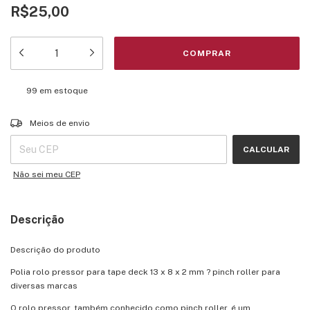
R$25,00
99
em estoque
Entregas para o CEP:
ALTERAR CEP
Meios de envio
CALCULAR
Não sei meu CEP
Descrição
Descrição do produto
Polia rolo pressor para tape deck 13 x 8 x 2 mm ? pinch roller para
diversas marcas
O rolo pressor, também conhecido como pinch roller, é um