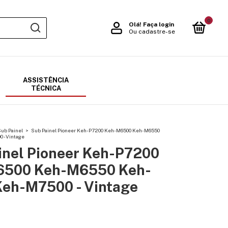
0
Olá!
Faça login
Ou cadastre-se
ASSISTÊNCIA
TÉCNICA
ub Painel
>
Sub Painel Pioneer Keh-P7200 Keh-M6500 Keh-M6550
 - Vintage
inel Pioneer Keh-P7200
6500 Keh-M6550 Keh-
eh-M7500 - Vintage