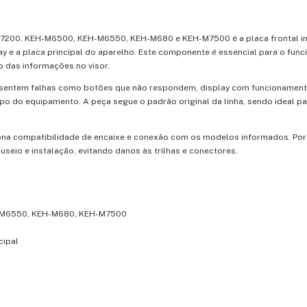
P7200, KEH-M6500, KEH-M6550, KEH-M680 e KEH-M7500 é a placa frontal in
y e a placa principal do aparelho. Este componente é essencial para o fun
o das informações no visor.
esentem falhas como botões que não respondem, display com funcionamento
rpo do equipamento. A peça segue o padrão original da linha, sendo ideal p
ona compatibilidade de encaixe e conexão com os modelos informados. Por 
seio e instalação, evitando danos às trilhas e conectores.
H-M6550, KEH-M680, KEH-M7500
cipal