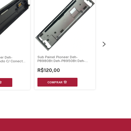
Sub Painel Pioneer Deh-
eer Deh-
Sub Painel Pion
P8980Bt Deh-P8950Bt Deh-
do C/ Conector
Vintage
P8900Bt - Cxc8172
213
R$120,00
R$280,00