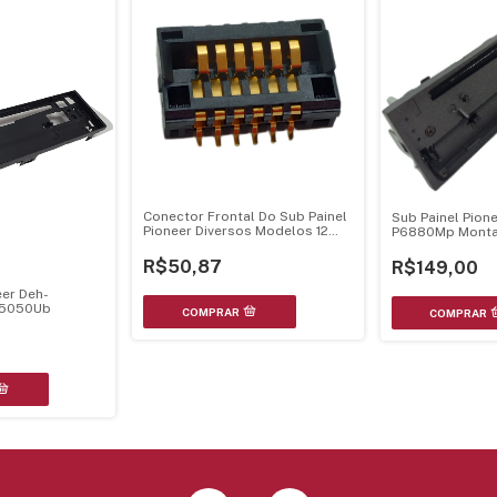
Conector Frontal Do Sub Painel
Sub Painel Pion
Pioneer Diversos Modelos 12
P6880Mp Monta
Pinos - Cks4806
Cks4806 - Cnp8
R$50,87
R$149,00
eer Deh-
P5050Ub