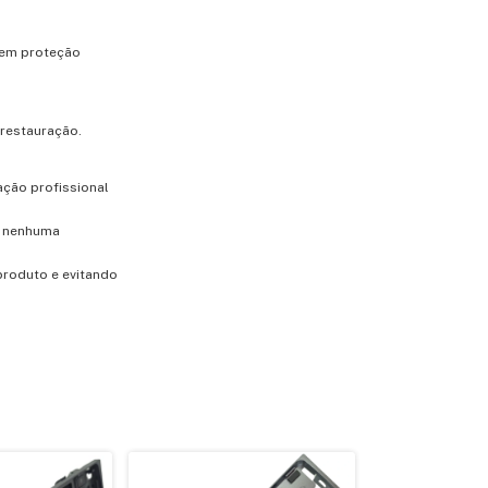
sem proteção
 restauração.
ação profissional
m nenhuma
produto e evitando