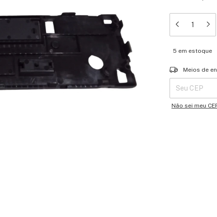
5
em estoque
Entregas para o 
Meios de en
Não sei meu CE