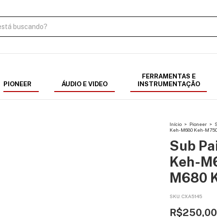
FERRAMENTAS E
PIONEER
ÁUDIO E VIDEO
INSTRUMENTAÇÃO
Início
>
Pioneer
>
S
Keh-M680 Keh-M7500
Sub Pa
Keh-M
M680 K
SKU:
CXA5145
R$250,00