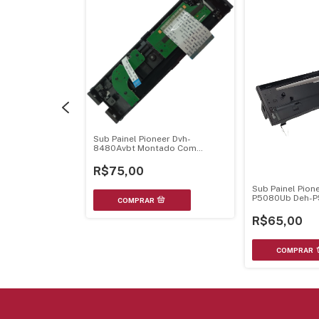
neer Deh-4180Sd
Sub Painel Pioneer Dvh-
h-4100Sd
8480Avbt Montado Com
Conector E Cabo - Cxe5349
R$75,00
Sub Painel Pion
P5080Ub Deh-
R$65,00