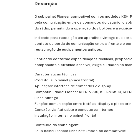
Descrição
O sub painel Pioneer compatível com os modelos KEH-
pela comunicação entre os comandos do usuário, displa
do rádio, permitindo a operação dos botões e a exibiçã
Indicado para reposição em aparelhos vintage que apr
contato ou perda de comunicação entre a frente e o co
restauração de equipamentos antigos.
Fabricado conforme especificações técnicas, proporci
componente eletrônico sensível, exige cuidados no manu
Características técnicas:
Produto: sub painel (placa frontal)
Aplicação: interface de comandos e display
Compatibilidade: Pioneer KEH-P7200, KEH-M6500, KE
Linha: vintage
Função: comunicação entre botões, display e placa prin
Conexão: via flat cable e conectores internos
Instalação: interna no painel frontal
Conteúdo da embalagem:
1 sub painel Pioneer linha KEH (modelos compatíveis)