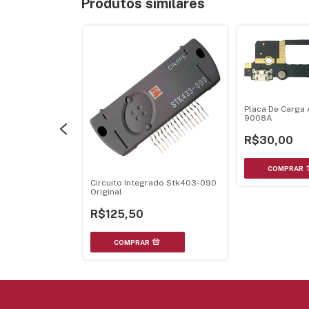
Produtos similares
Placa De Carga 
9008A
R$30,00
-G210 Kd-Ar260
Circuito Integrado Stk403-090
Original
R$125,50