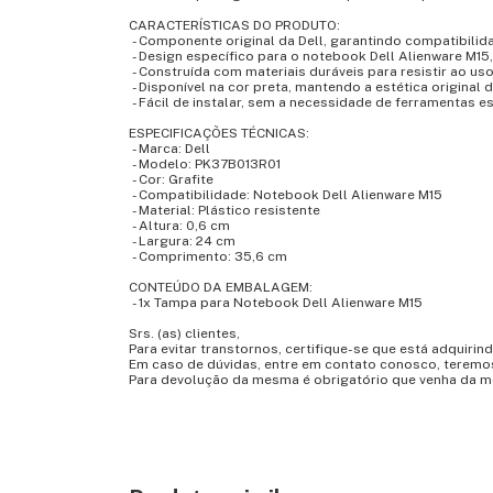
CARACTERÍSTICAS DO PRODUTO:
- Componente original da Dell, garantindo compatibilid
- Design específico para o notebook Dell Alienware M15
- Construída com materiais duráveis para resistir ao uso
- Disponível na cor preta, mantendo a estética original d
- Fácil de instalar, sem a necessidade de ferramentas es
ESPECIFICAÇÕES TÉCNICAS:
- Marca: Dell
- Modelo: PK37B013R01
- Cor: Grafite
- Compatibilidade: Notebook Dell Alienware M15
- Material: Plástico resistente
- Altura: 0,6 cm
- Largura: 24 cm
- Comprimento: 35,6 cm
CONTEÚDO DA EMBALAGEM:
- 1x Tampa para Notebook Dell Alienware M15
Srs. (as) clientes,
Para evitar transtornos, certifique-se que está adquirin
Em caso de dúvidas, entre em contato conosco, teremo
Para devolução da mesma é obrigatório que venha da m