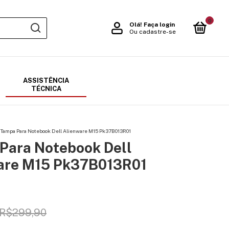
0
Olá!
Faça login
Ou cadastre-se
ASSISTÊNCIA
TÉCNICA
Tampa Para Notebook Dell Alienware M15 Pk37B013R01
Para Notebook Dell
are M15 Pk37B013R01
R$299,90