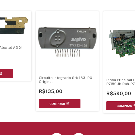
Alcatel A3 Xl
Circuito Integrado Stk433-120
Placa Principal 
Original
P7180Ub Deh-P7
P7100Bt - Cwn3
R$135,00
R$590,00