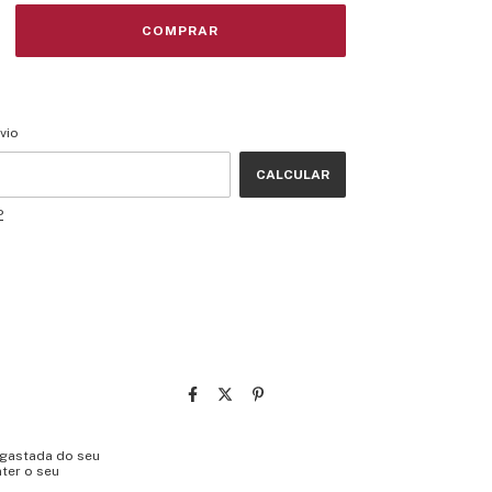
CEP:
ALTERAR CEP
vio
CALCULAR
P
sgastada do seu
ter o seu