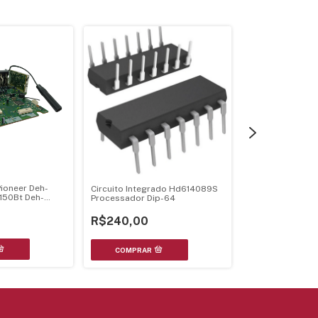
Botao Tecla Eq 
Pioneer Deh-
Circuito Integrado Hd614089S
P5880Mp Deh-P
150Bt Deh-
Processador Dip-64
P5800Mp
989
R$95,00
R$240,00