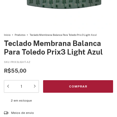
Início
>
Produtos
>
Teclado Membrana Balanca Para Toledo Prix3 Light Azul
Teclado Membrana Balanca
Para Toledo Prix3 Light Azul
SKU:
PRIX3LIGHT-AZ
R$55,00
2
em estoque
Entregas para o CEP:
ALTERAR CEP
Meios de envio