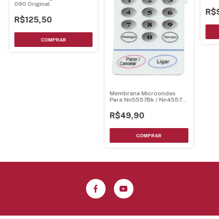
P58
090 Original
R$
R$125,50
Membrana Microondas
Para Nn5557Bk / Nn4557
21.28.006
R$49,90