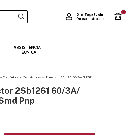
0
Olá!
Faça login
Ou cadastre-se
ASSISTÊNCIA
TÉCNICA
 Eletrônicos
>
Transistores
>
Transistor 2Sb1261 60/3A/ To252
stor 2Sb1261 60/3A/
 Smd Pnp