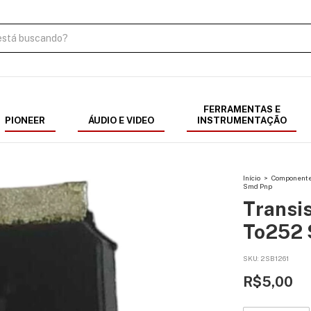
FERRAMENTAS E
PIONEER
ÁUDIO E VIDEO
INSTRUMENTAÇÃO
Início
>
Componentes
Smd Pnp
Transi
To252
SKU:
2SB1261
R$5,00