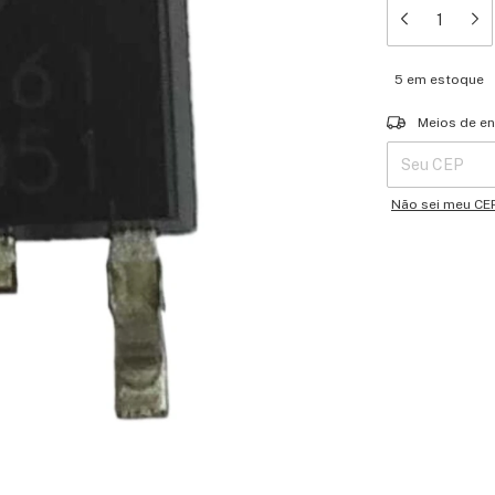
5
em estoque
Entregas para o 
Meios de en
Não sei meu CE