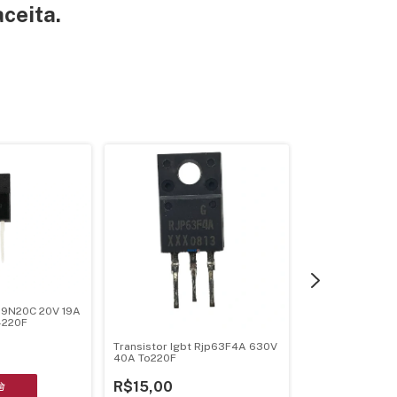
ceita.
f19N20C 20V 19A
-220F
Transistor Igbt Rjp63F4A 630V
Transistor 2N3
40A To220F
1,5W Pnp To-92
R$15,00
R$3,00