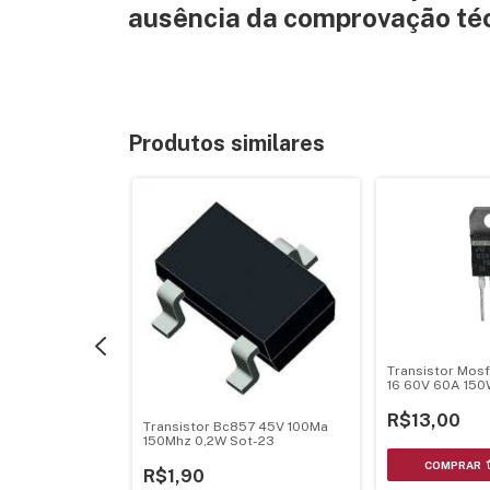
ausência da comprovação técn
Produtos similares
Transistor Mos
16 60V 60A 150
220
R$13,00
Transistor Bc857 45V 100Ma
fet 2Sk3377 60V
150Mhz 0,2W Sot-23
 N To-252
R$1,90