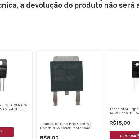
ica, a devolução do produto não será a
fet Stp60Ne06-
Transistor Fqp
W Canal N To-
43W Canal N To
R$15,00
Transistor Smd Fdd8N50Nz
8Ap/500V/Zener Protencao
To252
R$8,00