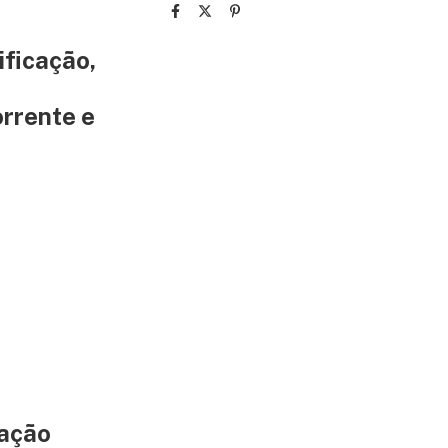
ificação,
e
rrente e
cação