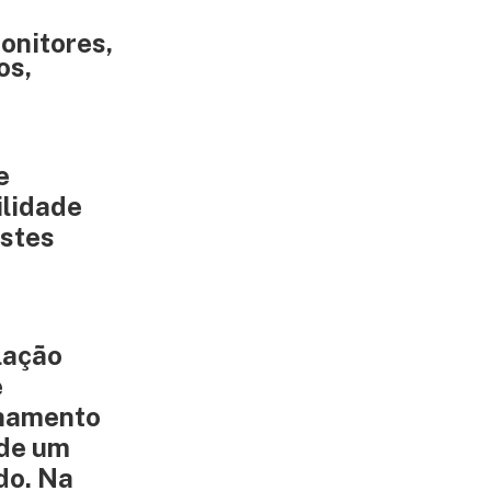
onitores,
os,
e
ilidade
estes
lação
e
onamento
 de um
do. Na