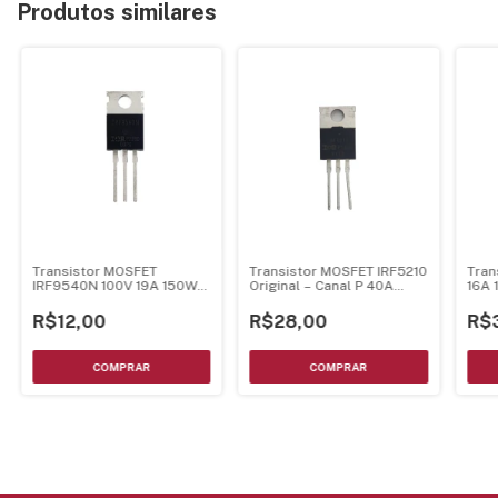
Produtos similares
Transistor MOSFET
Transistor MOSFET IRF5210
Tran
IRF9540N 100V 19A 150W
Original – Canal P 40A
16A 
CANAL P
100V Encapsulamento TO-
Enca
220
R$12,00
R$28,00
R$