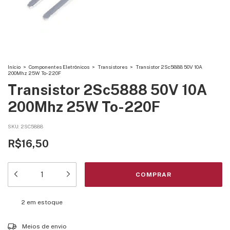
Início
>
Componentes Eletrônicos
>
Transistores
>
Transistor 2Sc5888 50V 10A
200Mhz 25W To-220F
Transistor 2Sc5888 50V 10A
200Mhz 25W To-220F
SKU:
2SC5888
R$16,50
2
em estoque
Entregas para o CEP:
ALTERAR CEP
Meios de envio