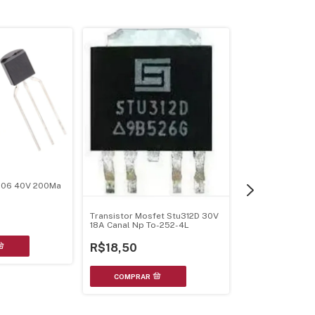
906 40V 200Ma
Transistor Mosfet Stu312D 30V
18A Canal Np To-252-4L
R$18,50
Transistor Scr T