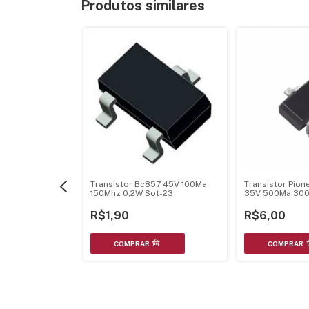
Produtos similares
f19N20C 20V 19A
o-220F
Transistor Pio
Transistor Bc857 45V 100Ma
35V 500Ma 300
150Mhz 0,2W Sot-23
23
R$6,00
R$1,90