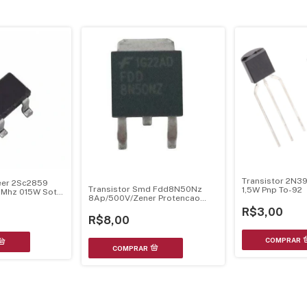
Transistor 2N3
neer 2Sc2859
Transistor Smd Fdd8N50Nz
1,5W Pnp To-92
Mhz 015W Sot-
8Ap/500V/Zener Protencao
To252
R$3,00
R$8,00