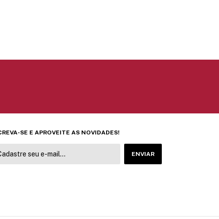
600V 8A To-220
R$7,00
CREVA-SE E APROVEITE AS NOVIDADES!