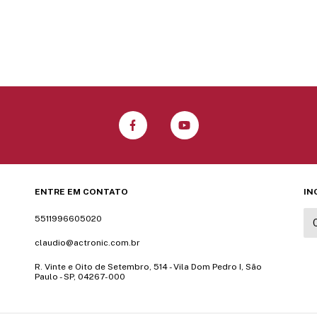
ENTRE EM CONTATO
IN
5511996605020
claudio@actronic.com.br
R. Vinte e Oito de Setembro, 514 - Vila Dom Pedro I, São
Paulo - SP, 04267-000