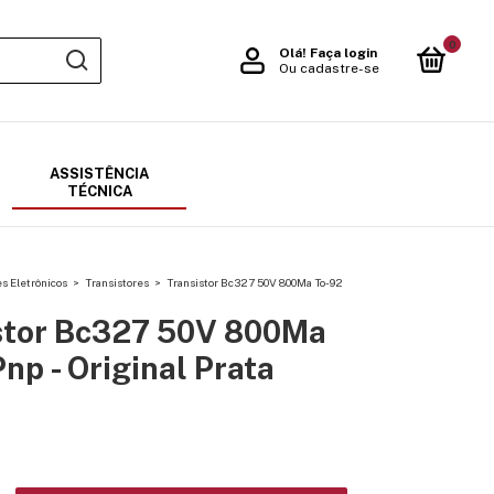
0
Olá!
Faça login
Ou cadastre-se
ASSISTÊNCIA
TÉCNICA
 Eletrônicos
>
Transistores
>
Transistor Bc327 50V 800Ma To-92
stor Bc327 50V 800Ma
np - Original Prata