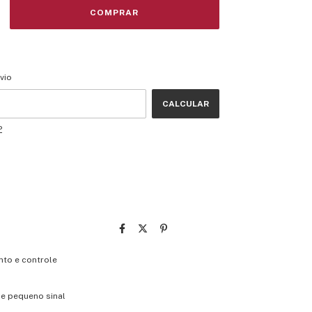
CEP:
ALTERAR CEP
vio
CALCULAR
P
nto e controle
de pequeno sinal