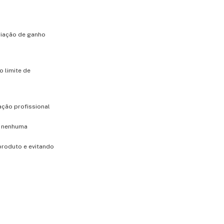
ariação de ganho
 limite de
ação profissional
m nenhuma
produto e evitando