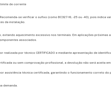
imite de corrente
. Recomenda-se verificar o sufixo (como BC327-16, -25 ou -40), pois indica v
es da instalação.
, evitando aquecimento excessivo nos terminais. Em aplicações próximas ao
 componentes associados.
for realizada por técnico CERTIFICADO e mediante apresentação de identific
rtificada ou sem comprovação profissional, a devolução não será aceita e
r assistência técnica certificada, garantindo o funcionamento correto do 
sua demanda.