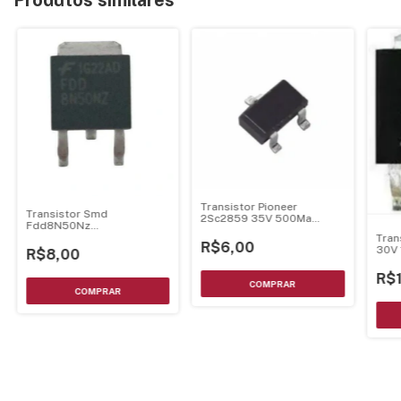
Transistor Pioneer
Transistor Smd
2Sc2859 35V 500Ma
Fdd8N50Nz
300Mhz 015W Sot-23
8Ap/500V/Zener
Tran
R$6,00
Protencao To252
30V 
R$8,00
4L
R$