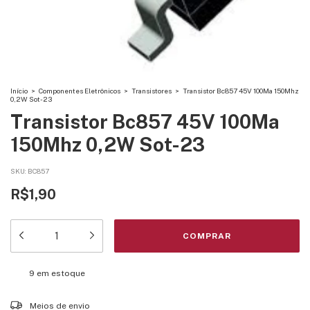
Início
>
Componentes Eletrônicos
>
Transistores
>
Transistor Bc857 45V 100Ma 150Mhz
0,2W Sot-23
Transistor Bc857 45V 100Ma
150Mhz 0,2W Sot-23
SKU:
BC857
R$1,90
9
em estoque
Entregas para o CEP:
ALTERAR CEP
Meios de envio