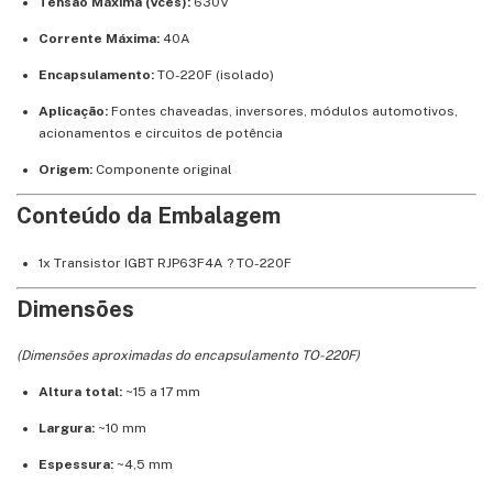
Tensão Máxima (Vces):
630V
Corrente Máxima:
40A
Encapsulamento:
TO-220F (isolado)
Aplicação:
Fontes chaveadas, inversores, módulos automotivos,
acionamentos e circuitos de potência
Origem:
Componente original
Conteúdo da Embalagem
1x Transistor IGBT RJP63F4A ? TO-220F
Dimensões
(Dimensões aproximadas do encapsulamento TO-220F)
Altura total:
~15 a 17 mm
Largura:
~10 mm
Espessura:
~4,5 mm