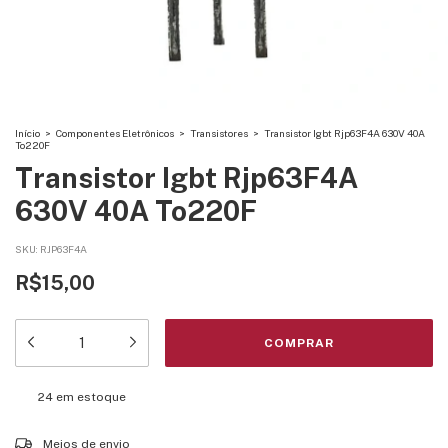
Início
>
Componentes Eletrônicos
>
Transistores
>
Transistor Igbt Rjp63F4A 630V 40A
To220F
Transistor Igbt Rjp63F4A
630V 40A To220F
SKU:
RJP63F4A
R$15,00
24
em estoque
Entregas para o CEP:
ALTERAR CEP
Meios de envio