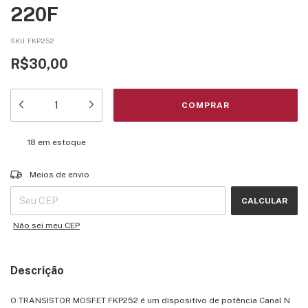
220F
SKU:
FKP252
R$30,00
18
em estoque
Entregas para o CEP:
ALTERAR CEP
Meios de envio
CALCULAR
Não sei meu CEP
Descrição
O TRANSISTOR MOSFET FKP252 é um dispositivo de potência Canal N