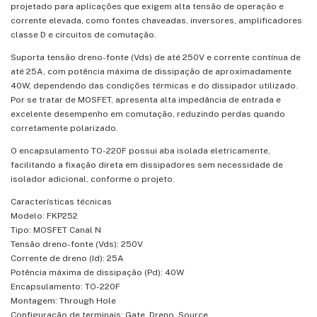
projetado para aplicações que exigem alta tensão de operação e
corrente elevada, como fontes chaveadas, inversores, amplificadores
classe D e circuitos de comutação.
Suporta tensão dreno-fonte (Vds) de até 250V e corrente contínua de
até 25A, com potência máxima de dissipação de aproximadamente
40W, dependendo das condições térmicas e do dissipador utilizado.
Por se tratar de MOSFET, apresenta alta impedância de entrada e
excelente desempenho em comutação, reduzindo perdas quando
corretamente polarizado.
O encapsulamento TO-220F possui aba isolada eletricamente,
facilitando a fixação direta em dissipadores sem necessidade de
isolador adicional, conforme o projeto.
Características técnicas
Modelo: FKP252
Tipo: MOSFET Canal N
Tensão dreno-fonte (Vds): 250V
Corrente de dreno (Id): 25A
Potência máxima de dissipação (Pd): 40W
Encapsulamento: TO-220F
Montagem: Through Hole
Configuração de terminais: Gate, Dreno, Source