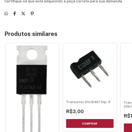
Certifique-se que está adquirindo a peça correta para sua demanda.
Produtos similares
Transistor Dtc124Ef Dip-3
Tran
2Sk
Cana
R$3,00
R$