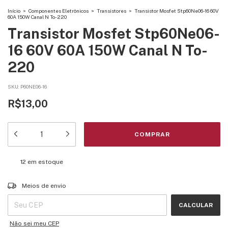
Início
>
Componentes Eletrônicos
>
Transistores
>
Transistor Mosfet Stp60Ne06-16 60V
60A 150W Canal N To-220
Transistor Mosfet Stp60Ne06-
16 60V 60A 150W Canal N To-
220
SKU:
P60NE06-16
R$13,00
12
em estoque
Entregas para o CEP:
ALTERAR CEP
Meios de envio
CALCULAR
Não sei meu CEP