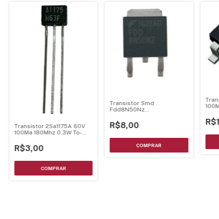
Tran
Transistor Smd
100M
Fdd8N50Nz
8Ap/500V/Zener
R$
Protencao To252
R$8,00
Transistor 2Sa1175A 60V
100Ma 180Mhz 0,3W To-
92S
R$3,00