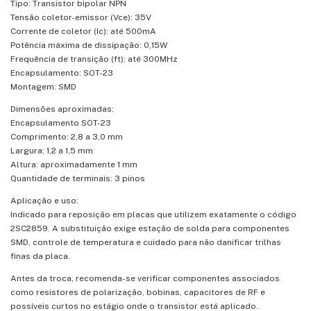
Tipo: Transistor bipolar NPN
Tensão coletor-emissor (Vce): 35V
Corrente de coletor (Ic): até 500mA
Potência máxima de dissipação: 0,15W
Frequência de transição (ft): até 300MHz
Encapsulamento: SOT-23
Montagem: SMD
Dimensões aproximadas:
Encapsulamento SOT-23
Comprimento: 2,8 a 3,0 mm
Largura: 1,2 a 1,5 mm
Altura: aproximadamente 1 mm
Quantidade de terminais: 3 pinos
Aplicação e uso:
Indicado para reposição em placas que utilizem exatamente o código
2SC2859. A substituição exige estação de solda para componentes
SMD, controle de temperatura e cuidado para não danificar trilhas
finas da placa.
Antes da troca, recomenda-se verificar componentes associados
como resistores de polarização, bobinas, capacitores de RF e
possíveis curtos no estágio onde o transistor está aplicado.