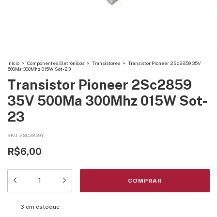
Início
>
Componentes Eletrônicos
>
Transistores
>
Transistor Pioneer 2Sc2859 35V
500Ma 300Mhz 015W Sot-23
Transistor Pioneer 2Sc2859
35V 500Ma 300Mhz 015W Sot-
23
SKU:
2SC2859Y
R$6,00
3
em estoque