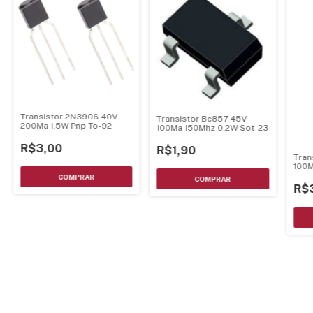
Transistor 2N3906 40V
Transistor Bc857 45V
200Ma 1,5W Pnp To-92
100Ma 150Mhz 0,2W Sot-23
R$3,00
R$1,90
Tran
100M
92S
R$