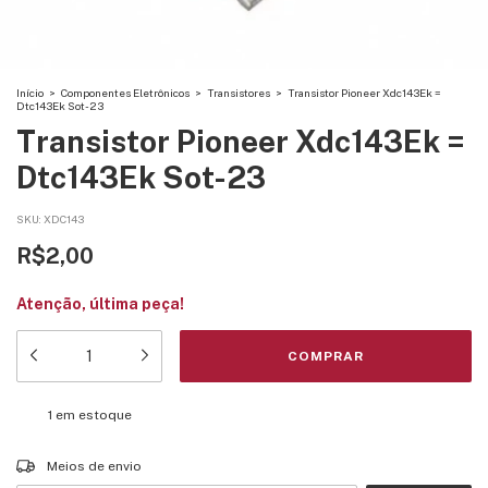
Início
>
Componentes Eletrônicos
>
Transistores
>
Transistor Pioneer Xdc143Ek =
Dtc143Ek Sot-23
Transistor Pioneer Xdc143Ek =
Dtc143Ek Sot-23
SKU:
XDC143
R$2,00
Atenção, última peça!
1
em estoque
Entregas para o CEP:
ALTERAR CEP
Meios de envio