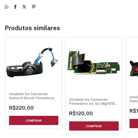
Produtos similares
Unidade De Comando
Uni
Switsch Block Filmadora
Unidade De Comando
Swit
Jvc Gr-D890
Filmadora Jvc Gz-Mg155Ek
Jvc 
R$220,00
Gz-Mg175Ey
R$
R$120,00