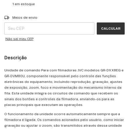
1
em estoque
Entregas para o CEP:
ALTERAR CEP
Meios de envio
CALCULAR
Não sei meu CEP
Descrição
Unidade de comando Para com filmadoras JVC modelos GR-DXX8EG e
GR-DVM80U, componente responsável pelo controle das funções
eletrônicas do equipamento, incluindo reprodução, gravação, ajustes
de exposição, zoom, foco e movimentação do mecanismo interno da
fita. Esta unidade integra os circuitos de comando que recebem os
sinais dos botões e controles da filmadora, enviando-os para as
placas principais que executam as operações.
O funcionamento da unidade ocorre automaticamente sempre que a
filmadora é ligada. Os comandos acionados pelo usuário, como iniciar
gravação ou ajustar o zoom, são transmitidos através dessa unidade