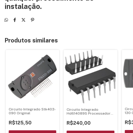
instalação.
Produtos similares
Circ
Circuito Integrado Stk403-
Circuito Integrado
130 
090 Original
Hd614089S Processador
Dip-64
R$
R$125,50
R$240,00