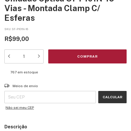
Vias - Montada Clamp C/
Esferas
SKU:
SF-P101N-16
R$99,00
767
em estoque
Entregas para o CEP:
ALTERAR CEP
Meios de envio
CALCULAR
Não sei meu CEP
Descrição