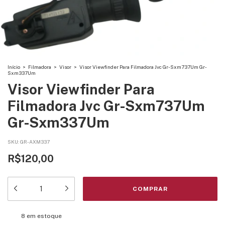
Início
>
Filmadora
>
Visor
>
Visor Viewfinder Para Filmadora Jvc Gr-Sxm737Um Gr-
Sxm337Um
Visor Viewfinder Para
Filmadora Jvc Gr-Sxm737Um
Gr-Sxm337Um
SKU:
GR-AXM337
R$120,00
8
em estoque