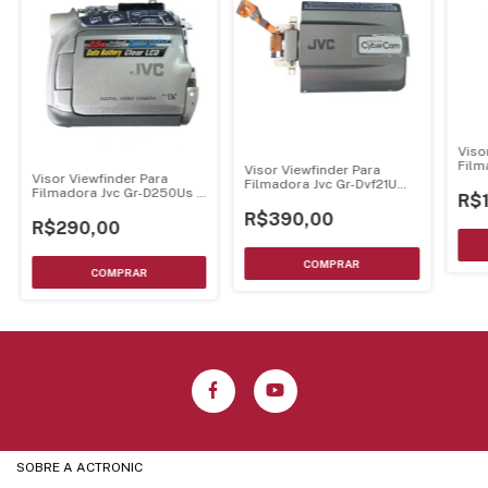
Viso
Film
Visor Viewfinder Para
Visor Viewfinder Para
Filmadora Jvc Gr-Dvf21U
Filmadora Jvc Gr-D250Us -
R$
Montado Completo
Montado Completo
R$390,00
R$290,00
SOBRE A ACTRONIC