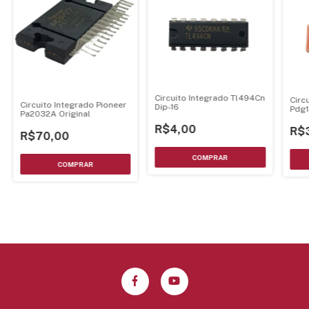
Circuito Integrado Tl494Cn
Circ
Circuito Integrado Pioneer
Dip-16
Pdg
Pa2032A Original
R$4,00
R$
R$70,00